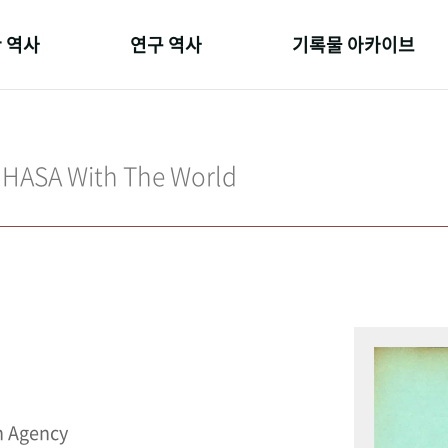
 역사
연구 역사
기록물 아카이브
온 길
정책과 연구
사진 아카이브
 변천사
키워드로 보는 연구 역사
문서 기록물
IHASA With The World
 기관장
연구자들
행정박물
 사람들
간행물 변천사
영상 기록물
n Agency