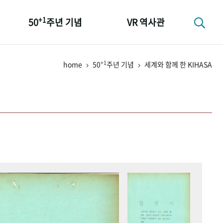
+1
50
주년 기념
VR 역사관
성과 50선
+1
home
50
주년 기념
세계와 함께 한 KIHASA
숫자로 보는 50년
+1
50
주년 광장
세계와 함께 한 KIHASA