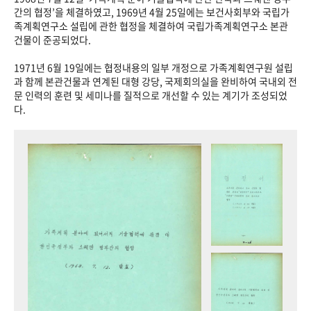
+1
성과 50선
숫자로 보는 50년
50
주년 광장
간의 협정’을 체결하였고, 1969년 4월 25일에는 보건사회부와 국립가
족계획연구소 설립에 관한 협정을 체결하여 국립가족계획연구소 본관
세계와 함께 한 KIHASA
건물이 준공되었다.
1971년 6월 19일에는 협정내용의 일부 개정으로 가족계획연구원 설립
VR 역사관
과 함께 본관건물과 연계된 대형 강당, 국제회의실을 완비하여 국내외 전
문 인력의 훈련 및 세미나를 질적으로 개선할 수 있는 계기가 조성되었
다.