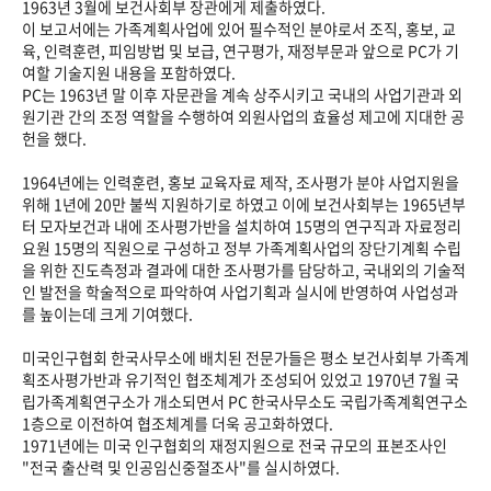
1963년 3월에 보건사회부 장관에게 제출하였다.
이 보고서에는 가족계획사업에 있어 필수적인 분야로서 조직, 홍보, 교
육, 인력훈련, 피임방법 및 보급, 연구평가, 재정부문과 앞으로 PC가 기
여할 기술지원 내용을 포함하였다.
PC는 1963년 말 이후 자문관을 계속 상주시키고 국내의 사업기관과 외
원기관 간의 조정 역할을 수행하여 외원사업의 효율성 제고에 지대한 공
헌을 했다.
1964년에는 인력훈련, 홍보 교육자료 제작, 조사평가 분야 사업지원을
위해 1년에 20만 불씩 지원하기로 하였고 이에 보건사회부는 1965년부
터 모자보건과 내에 조사평가반을 설치하여 15명의 연구직과 자료정리
요원 15명의 직원으로 구성하고 정부 가족계획사업의 장단기계획 수립
을 위한 진도측정과 결과에 대한 조사평가를 담당하고, 국내외의 기술적
인 발전을 학술적으로 파악하여 사업기획과 실시에 반영하여 사업성과
를 높이는데 크게 기여했다.
미국인구협회 한국사무소에 배치된 전문가들은 평소 보건사회부 가족계
획조사평가반과 유기적인 협조체계가 조성되어 있었고 1970년 7월 국
립가족계획연구소가 개소되면서 PC 한국사무소도 국립가족계획연구소
1층으로 이전하여 협조체계를 더욱 공고화하였다.
1971년에는 미국 인구협회의 재정지원으로 전국 규모의 표본조사인
"전국 출산력 및 인공임신중절조사"를 실시하였다.