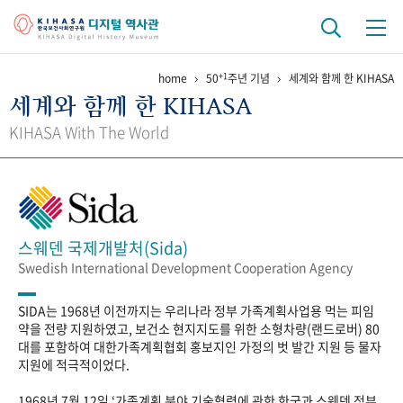
+1
home
50
주년 기념
세계와 함께 한 KIHASA
기관 역사
세계와 함께 한 KIHASA
걸어온 길
기관 변천사
역대 기관장
연구원 사람들
KIHASA With The World
연구 역사
정책과 연구
키워드로 보는 연구 역사
연구자들
간행물 변천사
스웨덴 국제개발처(Sida)
Swedish International Development Cooperation Agency
기록물 아카이브
SIDA는 1968년 이전까지는 우리나라 정부 가족계획사업용 먹는 피임
사진 아카이브
문서 기록물
행정박물
영상 기록물
약을 전량 지원하였고, 보건소 현지지도를 위한 소형차량(랜드로버) 80
대를 포함하여 대한가족계획협회 홍보지인 가정의 벗 발간 지원 등 물자
지원에 적극적이었다.
+1
50
주년 기념
1968년 7월 12일 ‘가족계획 분야 기술협력에 관한 한국과 스웨덴 정부