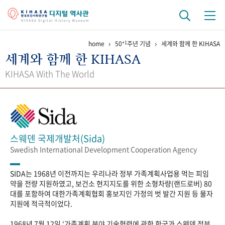
+1
home
50
주년 기념
세계와 함께 한 KIHASA
기관 역사
세계와 함께 한 KIHASA
걸어온 길
기관 변천사
역대 기관장
연구원 사람들
KIHASA With The World
연구 역사
정책과 연구
키워드로 보는 연구 역사
연구자들
간행물 변천사
스웨덴 국제개발처(Sida)
Swedish International Development Cooperation Agency
기록물 아카이브
SIDA는 1968년 이전까지는 우리나라 정부 가족계획사업용 먹는 피임
사진 아카이브
문서 기록물
행정박물
영상 기록물
약을 전량 지원하였고, 보건소 현지지도를 위한 소형차량(랜드로버) 80
대를 포함하여 대한가족계획협회 홍보지인 가정의 벗 발간 지원 등 물자
지원에 적극적이었다.
+1
50
주년 기념
1968년 7월 12일 ‘가족계획 분야 기술협력에 관한 한국과 스웨덴 정부