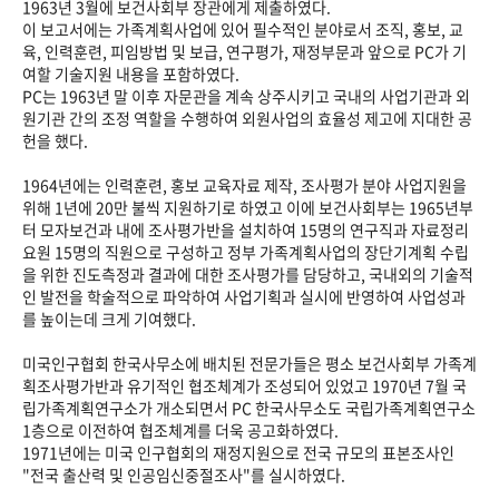
1963년 3월에 보건사회부 장관에게 제출하였다.
이 보고서에는 가족계획사업에 있어 필수적인 분야로서 조직, 홍보, 교
육, 인력훈련, 피임방법 및 보급, 연구평가, 재정부문과 앞으로 PC가 기
여할 기술지원 내용을 포함하였다.
PC는 1963년 말 이후 자문관을 계속 상주시키고 국내의 사업기관과 외
원기관 간의 조정 역할을 수행하여 외원사업의 효율성 제고에 지대한 공
헌을 했다.
1964년에는 인력훈련, 홍보 교육자료 제작, 조사평가 분야 사업지원을
위해 1년에 20만 불씩 지원하기로 하였고 이에 보건사회부는 1965년부
터 모자보건과 내에 조사평가반을 설치하여 15명의 연구직과 자료정리
요원 15명의 직원으로 구성하고 정부 가족계획사업의 장단기계획 수립
을 위한 진도측정과 결과에 대한 조사평가를 담당하고, 국내외의 기술적
인 발전을 학술적으로 파악하여 사업기획과 실시에 반영하여 사업성과
를 높이는데 크게 기여했다.
미국인구협회 한국사무소에 배치된 전문가들은 평소 보건사회부 가족계
획조사평가반과 유기적인 협조체계가 조성되어 있었고 1970년 7월 국
립가족계획연구소가 개소되면서 PC 한국사무소도 국립가족계획연구소
1층으로 이전하여 협조체계를 더욱 공고화하였다.
1971년에는 미국 인구협회의 재정지원으로 전국 규모의 표본조사인
"전국 출산력 및 인공임신중절조사"를 실시하였다.