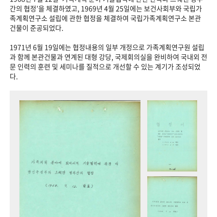
+1
성과 50선
숫자로 보는 50년
50
주년 광장
간의 협정’을 체결하였고, 1969년 4월 25일에는 보건사회부와 국립가
족계획연구소 설립에 관한 협정을 체결하여 국립가족계획연구소 본관
세계와 함께 한 KIHASA
건물이 준공되었다.
1971년 6월 19일에는 협정내용의 일부 개정으로 가족계획연구원 설립
VR 역사관
과 함께 본관건물과 연계된 대형 강당, 국제회의실을 완비하여 국내외 전
문 인력의 훈련 및 세미나를 질적으로 개선할 수 있는 계기가 조성되었
다.