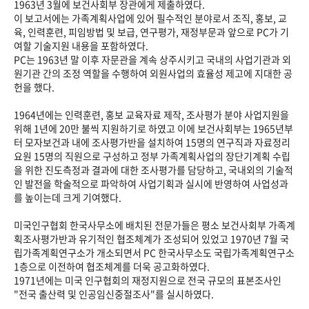
1963년 3월에 보건사회부 장관에게 제출하였다.
이 보고서에는 가족계획사업에 있어 필수적인 분야로서 조직, 홍보, 교
육, 인력훈련, 피임방법 및 보급, 연구평가, 재정부문과 앞으로 PC가 기
여할 기술지원 내용을 포함하였다.
PC는 1963년 말 이후 자문관을 계속 상주시키고 국내의 사업기관과 외
원기관 간의 조정 역할을 수행하여 외원사업의 효율성 제고에 지대한 공
헌을 했다.
1964년에는 인력훈련, 홍보 교육자료 제작, 조사평가 분야 사업지원을
위해 1년에 20만 불씩 지원하기로 하였고 이에 보건사회부는 1965년부
터 모자보건과 내에 조사평가반을 설치하여 15명의 연구직과 자료정리
요원 15명의 직원으로 구성하고 정부 가족계획사업의 장단기계획 수립
을 위한 진도측정과 결과에 대한 조사평가를 담당하고, 국내외의 기술적
인 발전을 학술적으로 파악하여 사업기획과 실시에 반영하여 사업성과
를 높이는데 크게 기여했다.
미국인구협회 한국사무소에 배치된 전문가들은 평소 보건사회부 가족계
획조사평가반과 유기적인 협조체계가 조성되어 있었고 1970년 7월 국
립가족계획연구소가 개소되면서 PC 한국사무소도 국립가족계획연구소
1층으로 이전하여 협조체계를 더욱 공고화하였다.
1971년에는 미국 인구협회의 재정지원으로 전국 규모의 표본조사인
"전국 출산력 및 인공임신중절조사"를 실시하였다.