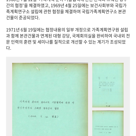
+1
성과 50선
숫자로 보는 50년
50
주년 광장
간의 협정’을 체결하였고, 1969년 4월 25일에는 보건사회부와 국립가
족계획연구소 설립에 관한 협정을 체결하여 국립가족계획연구소 본관
세계와 함께 한 KIHASA
건물이 준공되었다.
1971년 6월 19일에는 협정내용의 일부 개정으로 가족계획연구원 설립
VR 역사관
과 함께 본관건물과 연계된 대형 강당, 국제회의실을 완비하여 국내외 전
문 인력의 훈련 및 세미나를 질적으로 개선할 수 있는 계기가 조성되었
다.