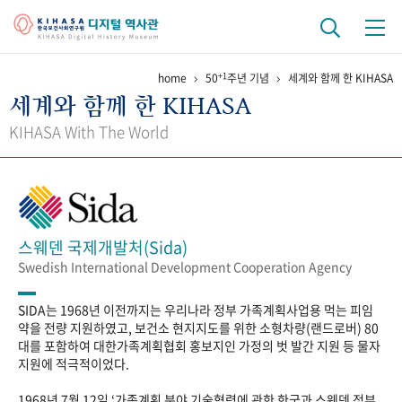
+1
home
50
주년 기념
세계와 함께 한 KIHASA
기관 역사
세계와 함께 한 KIHASA
걸어온 길
기관 변천사
역대 기관장
연구원 사람들
KIHASA With The World
연구 역사
정책과 연구
키워드로 보는 연구 역사
연구자들
간행물 변천사
스웨덴 국제개발처(Sida)
Swedish International Development Cooperation Agency
기록물 아카이브
SIDA는 1968년 이전까지는 우리나라 정부 가족계획사업용 먹는 피임
사진 아카이브
문서 기록물
행정박물
영상 기록물
약을 전량 지원하였고, 보건소 현지지도를 위한 소형차량(랜드로버) 80
대를 포함하여 대한가족계획협회 홍보지인 가정의 벗 발간 지원 등 물자
지원에 적극적이었다.
+1
50
주년 기념
1968년 7월 12일 ‘가족계획 분야 기술협력에 관한 한국과 스웨덴 정부