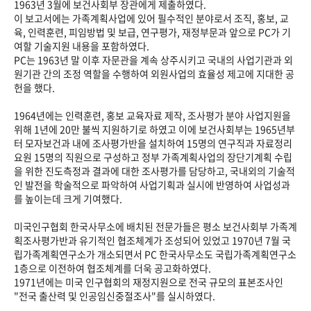
1963년 3월에 보건사회부 장관에게 제출하였다.
이 보고서에는 가족계획사업에 있어 필수적인 분야로서 조직, 홍보, 교
육, 인력훈련, 피임방법 및 보급, 연구평가, 재정부문과 앞으로 PC가 기
여할 기술지원 내용을 포함하였다.
PC는 1963년 말 이후 자문관을 계속 상주시키고 국내의 사업기관과 외
원기관 간의 조정 역할을 수행하여 외원사업의 효율성 제고에 지대한 공
헌을 했다.
1964년에는 인력훈련, 홍보 교육자료 제작, 조사평가 분야 사업지원을
위해 1년에 20만 불씩 지원하기로 하였고 이에 보건사회부는 1965년부
터 모자보건과 내에 조사평가반을 설치하여 15명의 연구직과 자료정리
요원 15명의 직원으로 구성하고 정부 가족계획사업의 장단기계획 수립
을 위한 진도측정과 결과에 대한 조사평가를 담당하고, 국내외의 기술적
인 발전을 학술적으로 파악하여 사업기획과 실시에 반영하여 사업성과
를 높이는데 크게 기여했다.
미국인구협회 한국사무소에 배치된 전문가들은 평소 보건사회부 가족계
획조사평가반과 유기적인 협조체계가 조성되어 있었고 1970년 7월 국
립가족계획연구소가 개소되면서 PC 한국사무소도 국립가족계획연구소
1층으로 이전하여 협조체계를 더욱 공고화하였다.
1971년에는 미국 인구협회의 재정지원으로 전국 규모의 표본조사인
"전국 출산력 및 인공임신중절조사"를 실시하였다.