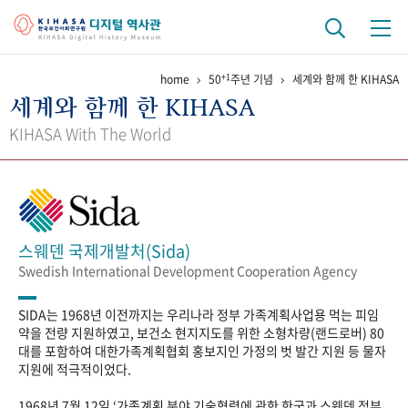
+1
home
50
주년 기념
세계와 함께 한 KIHASA
기관 역사
세계와 함께 한 KIHASA
걸어온 길
기관 변천사
역대 기관장
연구원 사람들
KIHASA With The World
연구 역사
정책과 연구
키워드로 보는 연구 역사
연구자들
간행물 변천사
스웨덴 국제개발처(Sida)
Swedish International Development Cooperation Agency
기록물 아카이브
SIDA는 1968년 이전까지는 우리나라 정부 가족계획사업용 먹는 피임
사진 아카이브
문서 기록물
행정박물
영상 기록물
약을 전량 지원하였고, 보건소 현지지도를 위한 소형차량(랜드로버) 80
대를 포함하여 대한가족계획협회 홍보지인 가정의 벗 발간 지원 등 물자
지원에 적극적이었다.
+1
50
주년 기념
1968년 7월 12일 ‘가족계획 분야 기술협력에 관한 한국과 스웨덴 정부