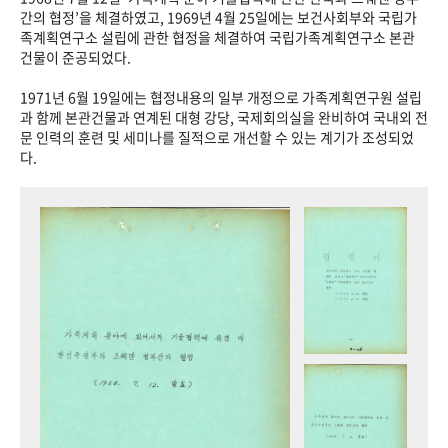
+1
성과 50선
숫자로 보는 50년
50
주년 광장
간의 협정’을 체결하였고, 1969년 4월 25일에는 보건사회부와 국립가
족계획연구소 설립에 관한 협정을 체결하여 국립가족계획연구소 본관
세계와 함께 한 KIHASA
건물이 준공되었다.
1971년 6월 19일에는 협정내용의 일부 개정으로 가족계획연구원 설립
VR 역사관
과 함께 본관건물과 연계된 대형 강당, 국제회의실을 완비하여 국내외 전
문 인력의 훈련 및 세미나를 질적으로 개선할 수 있는 계기가 조성되었
다.