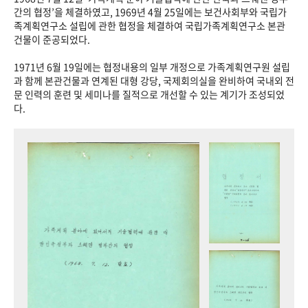
+1
성과 50선
숫자로 보는 50년
50
주년 광장
간의 협정’을 체결하였고, 1969년 4월 25일에는 보건사회부와 국립가
족계획연구소 설립에 관한 협정을 체결하여 국립가족계획연구소 본관
세계와 함께 한 KIHASA
건물이 준공되었다.
1971년 6월 19일에는 협정내용의 일부 개정으로 가족계획연구원 설립
VR 역사관
과 함께 본관건물과 연계된 대형 강당, 국제회의실을 완비하여 국내외 전
문 인력의 훈련 및 세미나를 질적으로 개선할 수 있는 계기가 조성되었
다.