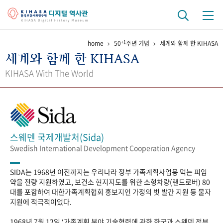
+1
home
50
주년 기념
세계와 함께 한 KIHASA
기관 역사
세계와 함께 한 KIHASA
걸어온 길
기관 변천사
역대 기관장
연구원 사람들
KIHASA With The World
연구 역사
정책과 연구
키워드로 보는 연구 역사
연구자들
간행물 변천사
스웨덴 국제개발처(Sida)
Swedish International Development Cooperation Agency
기록물 아카이브
SIDA는 1968년 이전까지는 우리나라 정부 가족계획사업용 먹는 피임
사진 아카이브
문서 기록물
행정박물
영상 기록물
약을 전량 지원하였고, 보건소 현지지도를 위한 소형차량(랜드로버) 80
대를 포함하여 대한가족계획협회 홍보지인 가정의 벗 발간 지원 등 물자
지원에 적극적이었다.
+1
50
주년 기념
1968년 7월 12일 ‘가족계획 분야 기술협력에 관한 한국과 스웨덴 정부