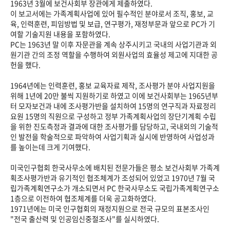
1963년 3월에 보건사회부 장관에게 제출하였다.
이 보고서에는 가족계획사업에 있어 필수적인 분야로서 조직, 홍보, 교
육, 인력훈련, 피임방법 및 보급, 연구평가, 재정부문과 앞으로 PC가 기
여할 기술지원 내용을 포함하였다.
PC는 1963년 말 이후 자문관을 계속 상주시키고 국내의 사업기관과 외
원기관 간의 조정 역할을 수행하여 외원사업의 효율성 제고에 지대한 공
헌을 했다.
1964년에는 인력훈련, 홍보 교육자료 제작, 조사평가 분야 사업지원을
위해 1년에 20만 불씩 지원하기로 하였고 이에 보건사회부는 1965년부
터 모자보건과 내에 조사평가반을 설치하여 15명의 연구직과 자료정리
요원 15명의 직원으로 구성하고 정부 가족계획사업의 장단기계획 수립
을 위한 진도측정과 결과에 대한 조사평가를 담당하고, 국내외의 기술적
인 발전을 학술적으로 파악하여 사업기획과 실시에 반영하여 사업성과
를 높이는데 크게 기여했다.
미국인구협회 한국사무소에 배치된 전문가들은 평소 보건사회부 가족계
획조사평가반과 유기적인 협조체계가 조성되어 있었고 1970년 7월 국
립가족계획연구소가 개소되면서 PC 한국사무소도 국립가족계획연구소
1층으로 이전하여 협조체계를 더욱 공고화하였다.
1971년에는 미국 인구협회의 재정지원으로 전국 규모의 표본조사인
"전국 출산력 및 인공임신중절조사"를 실시하였다.