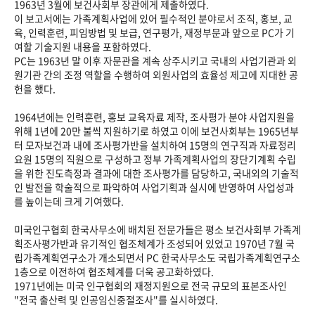
1963년 3월에 보건사회부 장관에게 제출하였다.
이 보고서에는 가족계획사업에 있어 필수적인 분야로서 조직, 홍보, 교
육, 인력훈련, 피임방법 및 보급, 연구평가, 재정부문과 앞으로 PC가 기
여할 기술지원 내용을 포함하였다.
PC는 1963년 말 이후 자문관을 계속 상주시키고 국내의 사업기관과 외
원기관 간의 조정 역할을 수행하여 외원사업의 효율성 제고에 지대한 공
헌을 했다.
1964년에는 인력훈련, 홍보 교육자료 제작, 조사평가 분야 사업지원을
위해 1년에 20만 불씩 지원하기로 하였고 이에 보건사회부는 1965년부
터 모자보건과 내에 조사평가반을 설치하여 15명의 연구직과 자료정리
요원 15명의 직원으로 구성하고 정부 가족계획사업의 장단기계획 수립
을 위한 진도측정과 결과에 대한 조사평가를 담당하고, 국내외의 기술적
인 발전을 학술적으로 파악하여 사업기획과 실시에 반영하여 사업성과
를 높이는데 크게 기여했다.
미국인구협회 한국사무소에 배치된 전문가들은 평소 보건사회부 가족계
획조사평가반과 유기적인 협조체계가 조성되어 있었고 1970년 7월 국
립가족계획연구소가 개소되면서 PC 한국사무소도 국립가족계획연구소
1층으로 이전하여 협조체계를 더욱 공고화하였다.
1971년에는 미국 인구협회의 재정지원으로 전국 규모의 표본조사인
"전국 출산력 및 인공임신중절조사"를 실시하였다.