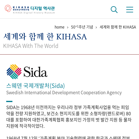
+1
home
50
주년 기념
세계와 함께 한 KIHASA
기관 역사
세계와 함께 한 KIHASA
걸어온 길
기관 변천사
역대 기관장
연구원 사람들
KIHASA With The World
연구 역사
정책과 연구
키워드로 보는 연구 역사
연구자들
간행물 변천사
스웨덴 국제개발처(Sida)
Swedish International Development Cooperation Agency
기록물 아카이브
SIDA는 1968년 이전까지는 우리나라 정부 가족계획사업용 먹는 피임
사진 아카이브
문서 기록물
행정박물
영상 기록물
약을 전량 지원하였고, 보건소 현지지도를 위한 소형차량(랜드로버) 80
대를 포함하여 대한가족계획협회 홍보지인 가정의 벗 발간 지원 등 물자
지원에 적극적이었다.
+1
50
주년 기념
1968년 7월 12일 ‘가족계획 분야 기술협력에 관한 한국과 스웨덴 정부