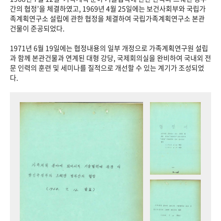
+1
성과 50선
숫자로 보는 50년
50
주년 광장
간의 협정’을 체결하였고, 1969년 4월 25일에는 보건사회부와 국립가
족계획연구소 설립에 관한 협정을 체결하여 국립가족계획연구소 본관
세계와 함께 한 KIHASA
건물이 준공되었다.
1971년 6월 19일에는 협정내용의 일부 개정으로 가족계획연구원 설립
VR 역사관
과 함께 본관건물과 연계된 대형 강당, 국제회의실을 완비하여 국내외 전
문 인력의 훈련 및 세미나를 질적으로 개선할 수 있는 계기가 조성되었
다.