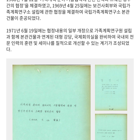
+1
성과 50선
숫자로 보는 50년
50
주년 광장
간의 협정’을 체결하였고, 1969년 4월 25일에는 보건사회부와 국립가
족계획연구소 설립에 관한 협정을 체결하여 국립가족계획연구소 본관
세계와 함께 한 KIHASA
건물이 준공되었다.
1971년 6월 19일에는 협정내용의 일부 개정으로 가족계획연구원 설립
VR 역사관
과 함께 본관건물과 연계된 대형 강당, 국제회의실을 완비하여 국내외 전
문 인력의 훈련 및 세미나를 질적으로 개선할 수 있는 계기가 조성되었
다.