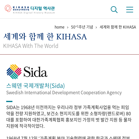
+1
home
50
주년 기념
세계와 함께 한 KIHASA
기관 역사
세계와 함께 한 KIHASA
걸어온 길
기관 변천사
역대 기관장
연구원 사람들
KIHASA With The World
연구 역사
정책과 연구
키워드로 보는 연구 역사
연구자들
간행물 변천사
스웨덴 국제개발처(Sida)
Swedish International Development Cooperation Agency
기록물 아카이브
SIDA는 1968년 이전까지는 우리나라 정부 가족계획사업용 먹는 피임
사진 아카이브
문서 기록물
행정박물
영상 기록물
약을 전량 지원하였고, 보건소 현지지도를 위한 소형차량(랜드로버) 80
대를 포함하여 대한가족계획협회 홍보지인 가정의 벗 발간 지원 등 물자
지원에 적극적이었다.
+1
50
주년 기념
1968년 7월 12일 ‘가족계획 분야 기술협력에 관한 한국과 스웨덴 정부