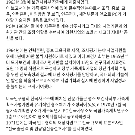
1963년 3월에 보건사회부 장관에게 제출하였다.
이 보고서에는 가족계획사업에 있어 필수적인 분야로서 조직, 홍보, 교
육, 인력훈련, 피임방법 및 보급, 연구평가, 재정부문과 앞으로 PC가 기
여할 기술지원 내용을 포함하였다.
PC는 1963년 말 이후 자문관을 계속 상주시키고 국내의 사업기관과 외
원기관 간의 조정 역할을 수행하여 외원사업의 효율성 제고에 지대한 공
헌을 했다.
1964년에는 인력훈련, 홍보 교육자료 제작, 조사평가 분야 사업지원을
위해 1년에 20만 불씩 지원하기로 하였고 이에 보건사회부는 1965년부
터 모자보건과 내에 조사평가반을 설치하여 15명의 연구직과 자료정리
요원 15명의 직원으로 구성하고 정부 가족계획사업의 장단기계획 수립
을 위한 진도측정과 결과에 대한 조사평가를 담당하고, 국내외의 기술적
인 발전을 학술적으로 파악하여 사업기획과 실시에 반영하여 사업성과
를 높이는데 크게 기여했다.
미국인구협회 한국사무소에 배치된 전문가들은 평소 보건사회부 가족계
획조사평가반과 유기적인 협조체계가 조성되어 있었고 1970년 7월 국
립가족계획연구소가 개소되면서 PC 한국사무소도 국립가족계획연구소
1층으로 이전하여 협조체계를 더욱 공고화하였다.
1971년에는 미국 인구협회의 재정지원으로 전국 규모의 표본조사인
"전국 출산력 및 인공임신중절조사"를 실시하였다.