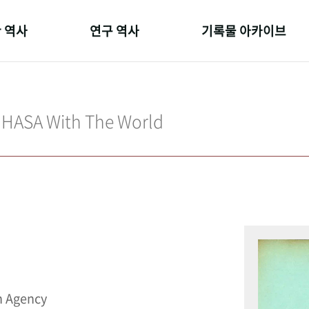
 역사
연구 역사
기록물 아카이브
온 길
정책과 연구
사진 아카이브
 변천사
키워드로 보는 연구 역사
문서 기록물
IHASA With The World
 기관장
연구자들
행정박물
 사람들
간행물 변천사
영상 기록물
n Agency