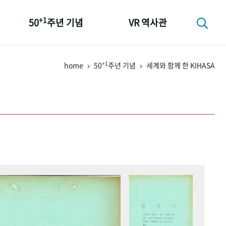
+1
50
주년 기념
VR 역사관
성과 50선
+1
home
50
주년 기념
세계와 함께 한 KIHASA
숫자로 보는 50년
+1
50
주년 광장
세계와 함께 한 KIHASA