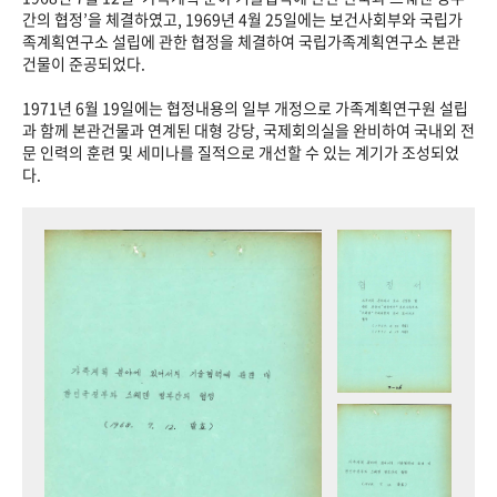
+1
성과 50선
숫자로 보는 50년
50
주년 광장
간의 협정’을 체결하였고, 1969년 4월 25일에는 보건사회부와 국립가
족계획연구소 설립에 관한 협정을 체결하여 국립가족계획연구소 본관
세계와 함께 한 KIHASA
건물이 준공되었다.
1971년 6월 19일에는 협정내용의 일부 개정으로 가족계획연구원 설립
VR 역사관
과 함께 본관건물과 연계된 대형 강당, 국제회의실을 완비하여 국내외 전
문 인력의 훈련 및 세미나를 질적으로 개선할 수 있는 계기가 조성되었
다.