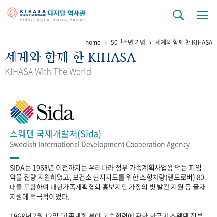
+1
home
50
주년 기념
세계와 함께 한 KIHASA
기관 역사
세계와 함께 한 KIHASA
걸어온 길
기관 변천사
역대 기관장
연구원 사람들
KIHASA With The World
연구 역사
정책과 연구
키워드로 보는 연구 역사
연구자들
간행물 변천사
스웨덴 국제개발처(Sida)
Swedish International Development Cooperation Agency
기록물 아카이브
SIDA는 1968년 이전까지는 우리나라 정부 가족계획사업용 먹는 피임
사진 아카이브
문서 기록물
행정박물
영상 기록물
약을 전량 지원하였고, 보건소 현지지도를 위한 소형차량(랜드로버) 80
대를 포함하여 대한가족계획협회 홍보지인 가정의 벗 발간 지원 등 물자
지원에 적극적이었다.
+1
50
주년 기념
1968년 7월 12일 ‘가족계획 분야 기술협력에 관한 한국과 스웨덴 정부