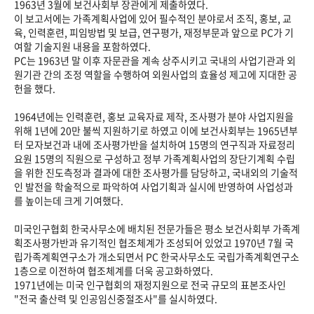
1963년 3월에 보건사회부 장관에게 제출하였다.
이 보고서에는 가족계획사업에 있어 필수적인 분야로서 조직, 홍보, 교
육, 인력훈련, 피임방법 및 보급, 연구평가, 재정부문과 앞으로 PC가 기
여할 기술지원 내용을 포함하였다.
PC는 1963년 말 이후 자문관을 계속 상주시키고 국내의 사업기관과 외
원기관 간의 조정 역할을 수행하여 외원사업의 효율성 제고에 지대한 공
헌을 했다.
1964년에는 인력훈련, 홍보 교육자료 제작, 조사평가 분야 사업지원을
위해 1년에 20만 불씩 지원하기로 하였고 이에 보건사회부는 1965년부
터 모자보건과 내에 조사평가반을 설치하여 15명의 연구직과 자료정리
요원 15명의 직원으로 구성하고 정부 가족계획사업의 장단기계획 수립
을 위한 진도측정과 결과에 대한 조사평가를 담당하고, 국내외의 기술적
인 발전을 학술적으로 파악하여 사업기획과 실시에 반영하여 사업성과
를 높이는데 크게 기여했다.
미국인구협회 한국사무소에 배치된 전문가들은 평소 보건사회부 가족계
획조사평가반과 유기적인 협조체계가 조성되어 있었고 1970년 7월 국
립가족계획연구소가 개소되면서 PC 한국사무소도 국립가족계획연구소
1층으로 이전하여 협조체계를 더욱 공고화하였다.
1971년에는 미국 인구협회의 재정지원으로 전국 규모의 표본조사인
"전국 출산력 및 인공임신중절조사"를 실시하였다.