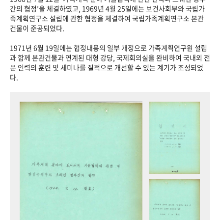
+1
성과 50선
숫자로 보는 50년
50
주년 광장
간의 협정’을 체결하였고, 1969년 4월 25일에는 보건사회부와 국립가
족계획연구소 설립에 관한 협정을 체결하여 국립가족계획연구소 본관
세계와 함께 한 KIHASA
건물이 준공되었다.
1971년 6월 19일에는 협정내용의 일부 개정으로 가족계획연구원 설립
VR 역사관
과 함께 본관건물과 연계된 대형 강당, 국제회의실을 완비하여 국내외 전
문 인력의 훈련 및 세미나를 질적으로 개선할 수 있는 계기가 조성되었
다.