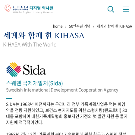
+1
home
50
주년 기념
세계와 함께 한 KIHASA
기관 역사
세계와 함께 한 KIHASA
걸어온 길
기관 변천사
역대 기관장
연구원 사람들
KIHASA With The World
연구 역사
정책과 연구
키워드로 보는 연구 역사
연구자들
간행물 변천사
스웨덴 국제개발처(Sida)
Swedish International Development Cooperation Agency
기록물 아카이브
SIDA는 1968년 이전까지는 우리나라 정부 가족계획사업용 먹는 피임
사진 아카이브
문서 기록물
행정박물
영상 기록물
약을 전량 지원하였고, 보건소 현지지도를 위한 소형차량(랜드로버) 80
대를 포함하여 대한가족계획협회 홍보지인 가정의 벗 발간 지원 등 물자
지원에 적극적이었다.
+1
50
주년 기념
1968년 7월 12일 ‘가족계획 분야 기술협력에 관한 한국과 스웨덴 정부