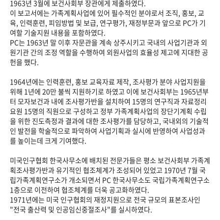
1963년 3월에 보건사회부 장관에게 제출하였다.
이 보고서에는 가족계획사업에 있어 필수적인 분야로서 조직, 홍보, 교
육, 인력훈련, 피임방법 및 보급, 연구평가, 재정부문과 앞으로 PC가 기
여할 기술지원 내용을 포함하였다.
PC는 1963년 말 이후 자문관을 계속 상주시키고 국내의 사업기관과 외
원기관 간의 조정 역할을 수행하여 외원사업의 효율성 제고에 지대한 공
헌을 했다.
1964년에는 인력훈련, 홍보 교육자료 제작, 조사평가 분야 사업지원을
위해 1년에 20만 불씩 지원하기로 하였고 이에 보건사회부는 1965년부
터 모자보건과 내에 조사평가반을 설치하여 15명의 연구직과 자료정리
요원 15명의 직원으로 구성하고 정부 가족계획사업의 장단기계획 수립
을 위한 진도측정과 결과에 대한 조사평가를 담당하고, 국내외의 기술적
인 발전을 학술적으로 파악하여 사업기획과 실시에 반영하여 사업성과
를 높이는데 크게 기여했다.
미국인구협회 한국사무소에 배치된 전문가들은 평소 보건사회부 가족계
획조사평가반과 유기적인 협조체계가 조성되어 있었고 1970년 7월 국
립가족계획연구소가 개소되면서 PC 한국사무소도 국립가족계획연구소
1층으로 이전하여 협조체계를 더욱 공고화하였다.
1971년에는 미국 인구협회의 재정지원으로 전국 규모의 표본조사인
"전국 출산력 및 인공임신중절조사"를 실시하였다.