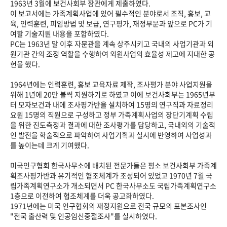
1963년 3월에 보건사회부 장관에게 제출하였다.
이 보고서에는 가족계획사업에 있어 필수적인 분야로서 조직, 홍보, 교
육, 인력훈련, 피임방법 및 보급, 연구평가, 재정부문과 앞으로 PC가 기
여할 기술지원 내용을 포함하였다.
PC는 1963년 말 이후 자문관을 계속 상주시키고 국내의 사업기관과 외
원기관 간의 조정 역할을 수행하여 외원사업의 효율성 제고에 지대한 공
헌을 했다.
1964년에는 인력훈련, 홍보 교육자료 제작, 조사평가 분야 사업지원을
위해 1년에 20만 불씩 지원하기로 하였고 이에 보건사회부는 1965년부
터 모자보건과 내에 조사평가반을 설치하여 15명의 연구직과 자료정리
요원 15명의 직원으로 구성하고 정부 가족계획사업의 장단기계획 수립
을 위한 진도측정과 결과에 대한 조사평가를 담당하고, 국내외의 기술적
인 발전을 학술적으로 파악하여 사업기획과 실시에 반영하여 사업성과
를 높이는데 크게 기여했다.
미국인구협회 한국사무소에 배치된 전문가들은 평소 보건사회부 가족계
획조사평가반과 유기적인 협조체계가 조성되어 있었고 1970년 7월 국
립가족계획연구소가 개소되면서 PC 한국사무소도 국립가족계획연구소
1층으로 이전하여 협조체계를 더욱 공고화하였다.
1971년에는 미국 인구협회의 재정지원으로 전국 규모의 표본조사인
"전국 출산력 및 인공임신중절조사"를 실시하였다.