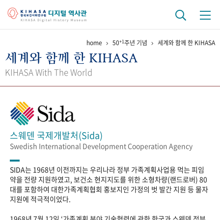
+1
home
50
주년 기념
세계와 함께 한 KIHASA
기관 역사
세계와 함께 한 KIHASA
걸어온 길
기관 변천사
역대 기관장
연구원 사람들
KIHASA With The World
연구 역사
정책과 연구
키워드로 보는 연구 역사
연구자들
간행물 변천사
스웨덴 국제개발처(Sida)
Swedish International Development Cooperation Agency
기록물 아카이브
SIDA는 1968년 이전까지는 우리나라 정부 가족계획사업용 먹는 피임
사진 아카이브
문서 기록물
행정박물
영상 기록물
약을 전량 지원하였고, 보건소 현지지도를 위한 소형차량(랜드로버) 80
대를 포함하여 대한가족계획협회 홍보지인 가정의 벗 발간 지원 등 물자
지원에 적극적이었다.
+1
50
주년 기념
1968년 7월 12일 ‘가족계획 분야 기술협력에 관한 한국과 스웨덴 정부