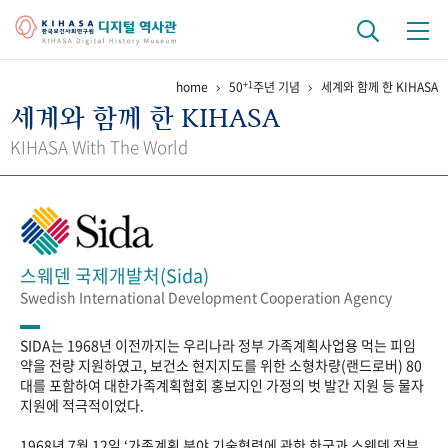
+1
home
50
주년 기념
세계와 함께 한 KIHASA
기관 역사
세계와 함께 한 KIHASA
걸어온 길
기관 변천사
역대 기관장
연구원 사람들
KIHASA With The World
연구 역사
정책과 연구
키워드로 보는 연구 역사
연구자들
간행물 변천사
스웨덴 국제개발처(Sida)
Swedish International Development Cooperation Agency
기록물 아카이브
SIDA는 1968년 이전까지는 우리나라 정부 가족계획사업용 먹는 피임
사진 아카이브
문서 기록물
행정박물
영상 기록물
약을 전량 지원하였고, 보건소 현지지도를 위한 소형차량(랜드로버) 80
대를 포함하여 대한가족계획협회 홍보지인 가정의 벗 발간 지원 등 물자
지원에 적극적이었다.
+1
50
주년 기념
1968년 7월 12일 ‘가족계획 분야 기술협력에 관한 한국과 스웨덴 정부