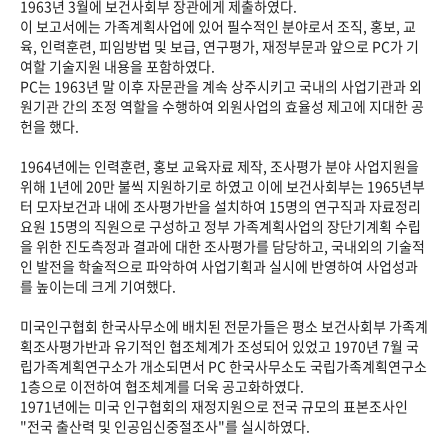
1963년 3월에 보건사회부 장관에게 제출하였다.
이 보고서에는 가족계획사업에 있어 필수적인 분야로서 조직, 홍보, 교
육, 인력훈련, 피임방법 및 보급, 연구평가, 재정부문과 앞으로 PC가 기
여할 기술지원 내용을 포함하였다.
PC는 1963년 말 이후 자문관을 계속 상주시키고 국내의 사업기관과 외
원기관 간의 조정 역할을 수행하여 외원사업의 효율성 제고에 지대한 공
헌을 했다.
1964년에는 인력훈련, 홍보 교육자료 제작, 조사평가 분야 사업지원을
위해 1년에 20만 불씩 지원하기로 하였고 이에 보건사회부는 1965년부
터 모자보건과 내에 조사평가반을 설치하여 15명의 연구직과 자료정리
요원 15명의 직원으로 구성하고 정부 가족계획사업의 장단기계획 수립
을 위한 진도측정과 결과에 대한 조사평가를 담당하고, 국내외의 기술적
인 발전을 학술적으로 파악하여 사업기획과 실시에 반영하여 사업성과
를 높이는데 크게 기여했다.
미국인구협회 한국사무소에 배치된 전문가들은 평소 보건사회부 가족계
획조사평가반과 유기적인 협조체계가 조성되어 있었고 1970년 7월 국
립가족계획연구소가 개소되면서 PC 한국사무소도 국립가족계획연구소
1층으로 이전하여 협조체계를 더욱 공고화하였다.
1971년에는 미국 인구협회의 재정지원으로 전국 규모의 표본조사인
"전국 출산력 및 인공임신중절조사"를 실시하였다.