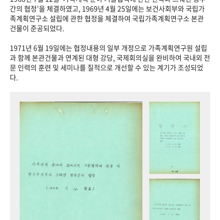
+1
성과 50선
숫자로 보는 50년
50
주년 광장
간의 협정’을 체결하였고, 1969년 4월 25일에는 보건사회부와 국립가
족계획연구소 설립에 관한 협정을 체결하여 국립가족계획연구소 본관
세계와 함께 한 KIHASA
건물이 준공되었다.
1971년 6월 19일에는 협정내용의 일부 개정으로 가족계획연구원 설립
VR 역사관
과 함께 본관건물과 연계된 대형 강당, 국제회의실을 완비하여 국내외 전
문 인력의 훈련 및 세미나를 질적으로 개선할 수 있는 계기가 조성되었
다.