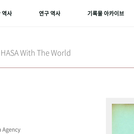
 역사
연구 역사
기록물 아카이브
온 길
정책과 연구
사진 아카이브
 변천사
키워드로 보는 연구 역사
문서 기록물
IHASA With The World
 기관장
연구자들
행정박물
 사람들
간행물 변천사
영상 기록물
n Agency