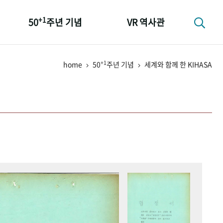
+1
50
주년 기념
VR 역사관
성과 50선
+1
home
50
주년 기념
세계와 함께 한 KIHASA
숫자로 보는 50년
+1
50
주년 광장
세계와 함께 한 KIHASA