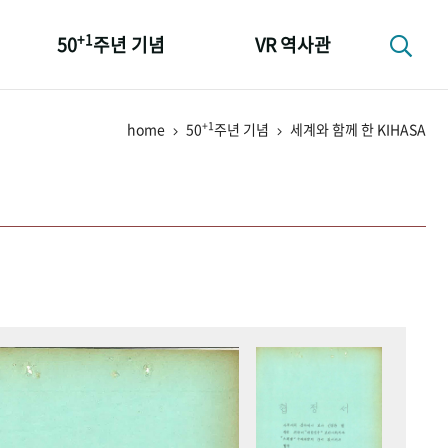
+1
50
주년 기념
VR 역사관
성과 50선
+1
home
50
주년 기념
세계와 함께 한 KIHASA
숫자로 보는 50년
+1
50
주년 광장
세계와 함께 한 KIHASA