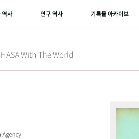
 역사
연구 역사
기록물 아카이브
온 길
정책과 연구
사진 아카이브
 변천사
키워드로 보는 연구 역사
문서 기록물
IHASA With The World
 기관장
연구자들
행정박물
 사람들
간행물 변천사
영상 기록물
n Agency