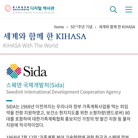
+1
home
50
주년 기념
세계와 함께 한 KIHASA
기관 역사
세계와 함께 한 KIHASA
걸어온 길
기관 변천사
역대 기관장
연구원 사람들
KIHASA With The World
연구 역사
정책과 연구
키워드로 보는 연구 역사
연구자들
간행물 변천사
스웨덴 국제개발처(Sida)
Swedish International Development Cooperation Agency
기록물 아카이브
SIDA는 1968년 이전까지는 우리나라 정부 가족계획사업용 먹는 피임
사진 아카이브
문서 기록물
행정박물
영상 기록물
약을 전량 지원하였고, 보건소 현지지도를 위한 소형차량(랜드로버) 80
대를 포함하여 대한가족계획협회 홍보지인 가정의 벗 발간 지원 등 물자
지원에 적극적이었다.
+1
50
주년 기념
1968년 7월 12일 ‘가족계획 분야 기술협력에 관한 한국과 스웨덴 정부