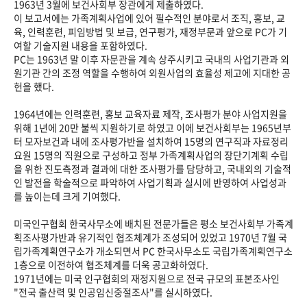
1963년 3월에 보건사회부 장관에게 제출하였다.
이 보고서에는 가족계획사업에 있어 필수적인 분야로서 조직, 홍보, 교
육, 인력훈련, 피임방법 및 보급, 연구평가, 재정부문과 앞으로 PC가 기
여할 기술지원 내용을 포함하였다.
PC는 1963년 말 이후 자문관을 계속 상주시키고 국내의 사업기관과 외
원기관 간의 조정 역할을 수행하여 외원사업의 효율성 제고에 지대한 공
헌을 했다.
1964년에는 인력훈련, 홍보 교육자료 제작, 조사평가 분야 사업지원을
위해 1년에 20만 불씩 지원하기로 하였고 이에 보건사회부는 1965년부
터 모자보건과 내에 조사평가반을 설치하여 15명의 연구직과 자료정리
요원 15명의 직원으로 구성하고 정부 가족계획사업의 장단기계획 수립
을 위한 진도측정과 결과에 대한 조사평가를 담당하고, 국내외의 기술적
인 발전을 학술적으로 파악하여 사업기획과 실시에 반영하여 사업성과
를 높이는데 크게 기여했다.
미국인구협회 한국사무소에 배치된 전문가들은 평소 보건사회부 가족계
획조사평가반과 유기적인 협조체계가 조성되어 있었고 1970년 7월 국
립가족계획연구소가 개소되면서 PC 한국사무소도 국립가족계획연구소
1층으로 이전하여 협조체계를 더욱 공고화하였다.
1971년에는 미국 인구협회의 재정지원으로 전국 규모의 표본조사인
"전국 출산력 및 인공임신중절조사"를 실시하였다.