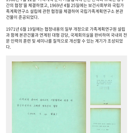
+1
성과 50선
숫자로 보는 50년
50
주년 광장
간의 협정’을 체결하였고, 1969년 4월 25일에는 보건사회부와 국립가
족계획연구소 설립에 관한 협정을 체결하여 국립가족계획연구소 본관
세계와 함께 한 KIHASA
건물이 준공되었다.
1971년 6월 19일에는 협정내용의 일부 개정으로 가족계획연구원 설립
VR 역사관
과 함께 본관건물과 연계된 대형 강당, 국제회의실을 완비하여 국내외 전
문 인력의 훈련 및 세미나를 질적으로 개선할 수 있는 계기가 조성되었
다.