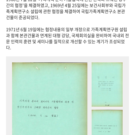
+1
성과 50선
숫자로 보는 50년
50
주년 광장
간의 협정’을 체결하였고, 1969년 4월 25일에는 보건사회부와 국립가
족계획연구소 설립에 관한 협정을 체결하여 국립가족계획연구소 본관
세계와 함께 한 KIHASA
건물이 준공되었다.
1971년 6월 19일에는 협정내용의 일부 개정으로 가족계획연구원 설립
VR 역사관
과 함께 본관건물과 연계된 대형 강당, 국제회의실을 완비하여 국내외 전
문 인력의 훈련 및 세미나를 질적으로 개선할 수 있는 계기가 조성되었
다.