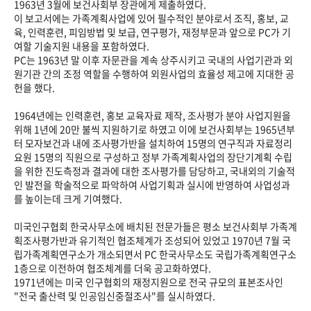
1963년 3월에 보건사회부 장관에게 제출하였다.
이 보고서에는 가족계획사업에 있어 필수적인 분야로서 조직, 홍보, 교
육, 인력훈련, 피임방법 및 보급, 연구평가, 재정부문과 앞으로 PC가 기
여할 기술지원 내용을 포함하였다.
PC는 1963년 말 이후 자문관을 계속 상주시키고 국내의 사업기관과 외
원기관 간의 조정 역할을 수행하여 외원사업의 효율성 제고에 지대한 공
헌을 했다.
1964년에는 인력훈련, 홍보 교육자료 제작, 조사평가 분야 사업지원을
위해 1년에 20만 불씩 지원하기로 하였고 이에 보건사회부는 1965년부
터 모자보건과 내에 조사평가반을 설치하여 15명의 연구직과 자료정리
요원 15명의 직원으로 구성하고 정부 가족계획사업의 장단기계획 수립
을 위한 진도측정과 결과에 대한 조사평가를 담당하고, 국내외의 기술적
인 발전을 학술적으로 파악하여 사업기획과 실시에 반영하여 사업성과
를 높이는데 크게 기여했다.
미국인구협회 한국사무소에 배치된 전문가들은 평소 보건사회부 가족계
획조사평가반과 유기적인 협조체계가 조성되어 있었고 1970년 7월 국
립가족계획연구소가 개소되면서 PC 한국사무소도 국립가족계획연구소
1층으로 이전하여 협조체계를 더욱 공고화하였다.
1971년에는 미국 인구협회의 재정지원으로 전국 규모의 표본조사인
"전국 출산력 및 인공임신중절조사"를 실시하였다.