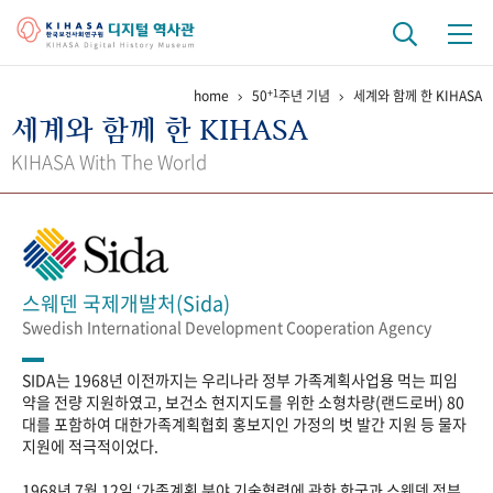
+1
home
50
주년 기념
세계와 함께 한 KIHASA
기관 역사
세계와 함께 한 KIHASA
걸어온 길
기관 변천사
역대 기관장
연구원 사람들
KIHASA With The World
연구 역사
정책과 연구
키워드로 보는 연구 역사
연구자들
간행물 변천사
스웨덴 국제개발처(Sida)
Swedish International Development Cooperation Agency
기록물 아카이브
SIDA는 1968년 이전까지는 우리나라 정부 가족계획사업용 먹는 피임
사진 아카이브
문서 기록물
행정박물
영상 기록물
약을 전량 지원하였고, 보건소 현지지도를 위한 소형차량(랜드로버) 80
대를 포함하여 대한가족계획협회 홍보지인 가정의 벗 발간 지원 등 물자
지원에 적극적이었다.
+1
50
주년 기념
1968년 7월 12일 ‘가족계획 분야 기술협력에 관한 한국과 스웨덴 정부