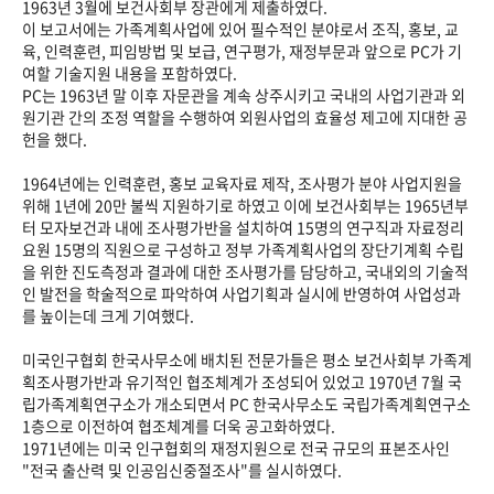
1963년 3월에 보건사회부 장관에게 제출하였다.
이 보고서에는 가족계획사업에 있어 필수적인 분야로서 조직, 홍보, 교
육, 인력훈련, 피임방법 및 보급, 연구평가, 재정부문과 앞으로 PC가 기
여할 기술지원 내용을 포함하였다.
PC는 1963년 말 이후 자문관을 계속 상주시키고 국내의 사업기관과 외
원기관 간의 조정 역할을 수행하여 외원사업의 효율성 제고에 지대한 공
헌을 했다.
1964년에는 인력훈련, 홍보 교육자료 제작, 조사평가 분야 사업지원을
위해 1년에 20만 불씩 지원하기로 하였고 이에 보건사회부는 1965년부
터 모자보건과 내에 조사평가반을 설치하여 15명의 연구직과 자료정리
요원 15명의 직원으로 구성하고 정부 가족계획사업의 장단기계획 수립
을 위한 진도측정과 결과에 대한 조사평가를 담당하고, 국내외의 기술적
인 발전을 학술적으로 파악하여 사업기획과 실시에 반영하여 사업성과
를 높이는데 크게 기여했다.
미국인구협회 한국사무소에 배치된 전문가들은 평소 보건사회부 가족계
획조사평가반과 유기적인 협조체계가 조성되어 있었고 1970년 7월 국
립가족계획연구소가 개소되면서 PC 한국사무소도 국립가족계획연구소
1층으로 이전하여 협조체계를 더욱 공고화하였다.
1971년에는 미국 인구협회의 재정지원으로 전국 규모의 표본조사인
"전국 출산력 및 인공임신중절조사"를 실시하였다.