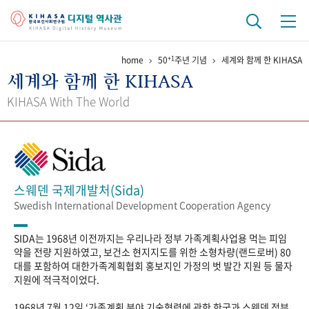
+1
home
50
주년 기념
세계와 함께 한 KIHASA
기관 역사
세계와 함께 한 KIHASA
걸어온 길
기관 변천사
역대 기관장
연구원 사람들
KIHASA With The World
연구 역사
정책과 연구
키워드로 보는 연구 역사
연구자들
간행물 변천사
스웨덴 국제개발처(Sida)
Swedish International Development Cooperation Agency
기록물 아카이브
SIDA는 1968년 이전까지는 우리나라 정부 가족계획사업용 먹는 피임
사진 아카이브
문서 기록물
행정박물
영상 기록물
약을 전량 지원하였고, 보건소 현지지도를 위한 소형차량(랜드로버) 80
대를 포함하여 대한가족계획협회 홍보지인 가정의 벗 발간 지원 등 물자
지원에 적극적이었다.
+1
50
주년 기념
1968년 7월 12일 ‘가족계획 분야 기술협력에 관한 한국과 스웨덴 정부