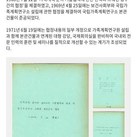
+1
성과 50선
숫자로 보는 50년
50
주년 광장
간의 협정’을 체결하였고, 1969년 4월 25일에는 보건사회부와 국립가
족계획연구소 설립에 관한 협정을 체결하여 국립가족계획연구소 본관
세계와 함께 한 KIHASA
건물이 준공되었다.
1971년 6월 19일에는 협정내용의 일부 개정으로 가족계획연구원 설립
VR 역사관
과 함께 본관건물과 연계된 대형 강당, 국제회의실을 완비하여 국내외 전
문 인력의 훈련 및 세미나를 질적으로 개선할 수 있는 계기가 조성되었
다.