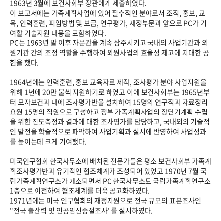
1963년 3월에 보건사회부 장관에게 제출하였다.
이 보고서에는 가족계획사업에 있어 필수적인 분야로서 조직, 홍보, 교
육, 인력훈련, 피임방법 및 보급, 연구평가, 재정부문과 앞으로 PC가 기
여할 기술지원 내용을 포함하였다.
PC는 1963년 말 이후 자문관을 계속 상주시키고 국내의 사업기관과 외
원기관 간의 조정 역할을 수행하여 외원사업의 효율성 제고에 지대한 공
헌을 했다.
1964년에는 인력훈련, 홍보 교육자료 제작, 조사평가 분야 사업지원을
위해 1년에 20만 불씩 지원하기로 하였고 이에 보건사회부는 1965년부
터 모자보건과 내에 조사평가반을 설치하여 15명의 연구직과 자료정리
요원 15명의 직원으로 구성하고 정부 가족계획사업의 장단기계획 수립
을 위한 진도측정과 결과에 대한 조사평가를 담당하고, 국내외의 기술적
인 발전을 학술적으로 파악하여 사업기획과 실시에 반영하여 사업성과
를 높이는데 크게 기여했다.
미국인구협회 한국사무소에 배치된 전문가들은 평소 보건사회부 가족계
획조사평가반과 유기적인 협조체계가 조성되어 있었고 1970년 7월 국
립가족계획연구소가 개소되면서 PC 한국사무소도 국립가족계획연구소
1층으로 이전하여 협조체계를 더욱 공고화하였다.
1971년에는 미국 인구협회의 재정지원으로 전국 규모의 표본조사인
"전국 출산력 및 인공임신중절조사"를 실시하였다.