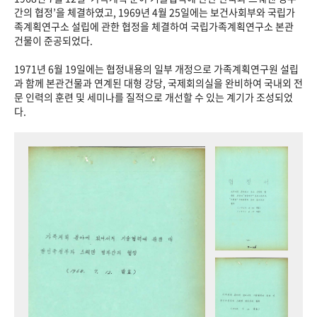
+1
성과 50선
숫자로 보는 50년
50
주년 광장
간의 협정’을 체결하였고, 1969년 4월 25일에는 보건사회부와 국립가
족계획연구소 설립에 관한 협정을 체결하여 국립가족계획연구소 본관
세계와 함께 한 KIHASA
건물이 준공되었다.
1971년 6월 19일에는 협정내용의 일부 개정으로 가족계획연구원 설립
VR 역사관
과 함께 본관건물과 연계된 대형 강당, 국제회의실을 완비하여 국내외 전
문 인력의 훈련 및 세미나를 질적으로 개선할 수 있는 계기가 조성되었
다.