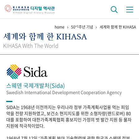
+1
home
50
주년 기념
세계와 함께 한 KIHASA
기관 역사
세계와 함께 한 KIHASA
걸어온 길
기관 변천사
역대 기관장
연구원 사람들
KIHASA With The World
연구 역사
정책과 연구
키워드로 보는 연구 역사
연구자들
간행물 변천사
스웨덴 국제개발처(Sida)
Swedish International Development Cooperation Agency
기록물 아카이브
SIDA는 1968년 이전까지는 우리나라 정부 가족계획사업용 먹는 피임
사진 아카이브
문서 기록물
행정박물
영상 기록물
약을 전량 지원하였고, 보건소 현지지도를 위한 소형차량(랜드로버) 80
대를 포함하여 대한가족계획협회 홍보지인 가정의 벗 발간 지원 등 물자
지원에 적극적이었다.
+1
50
주년 기념
1968년 7월 12일 ‘가족계획 분야 기술협력에 관한 한국과 스웨덴 정부