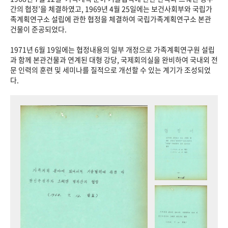
+1
성과 50선
숫자로 보는 50년
50
주년 광장
간의 협정’을 체결하였고, 1969년 4월 25일에는 보건사회부와 국립가
족계획연구소 설립에 관한 협정을 체결하여 국립가족계획연구소 본관
세계와 함께 한 KIHASA
건물이 준공되었다.
1971년 6월 19일에는 협정내용의 일부 개정으로 가족계획연구원 설립
VR 역사관
과 함께 본관건물과 연계된 대형 강당, 국제회의실을 완비하여 국내외 전
문 인력의 훈련 및 세미나를 질적으로 개선할 수 있는 계기가 조성되었
다.