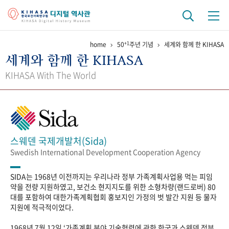
+1
home
50
주년 기념
세계와 함께 한 KIHASA
기관 역사
세계와 함께 한 KIHASA
걸어온 길
기관 변천사
역대 기관장
연구원 사람들
KIHASA With The World
연구 역사
정책과 연구
키워드로 보는 연구 역사
연구자들
간행물 변천사
스웨덴 국제개발처(Sida)
Swedish International Development Cooperation Agency
기록물 아카이브
SIDA는 1968년 이전까지는 우리나라 정부 가족계획사업용 먹는 피임
사진 아카이브
문서 기록물
행정박물
영상 기록물
약을 전량 지원하였고, 보건소 현지지도를 위한 소형차량(랜드로버) 80
대를 포함하여 대한가족계획협회 홍보지인 가정의 벗 발간 지원 등 물자
지원에 적극적이었다.
+1
50
주년 기념
1968년 7월 12일 ‘가족계획 분야 기술협력에 관한 한국과 스웨덴 정부