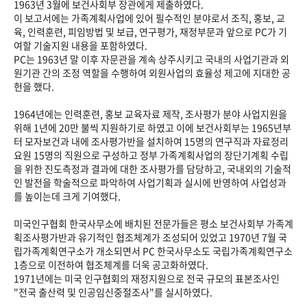
1963년 3월에 보건사회부 장관에게 제출하였다.
이 보고서에는 가족계획사업에 있어 필수적인 분야로서 조직, 홍보, 교
육, 인력훈련, 피임방법 및 보급, 연구평가, 재정부문과 앞으로 PC가 기
여할 기술지원 내용을 포함하였다.
PC는 1963년 말 이후 자문관을 계속 상주시키고 국내의 사업기관과 외
원기관 간의 조정 역할을 수행하여 외원사업의 효율성 제고에 지대한 공
헌을 했다.
1964년에는 인력훈련, 홍보 교육자료 제작, 조사평가 분야 사업지원을
위해 1년에 20만 불씩 지원하기로 하였고 이에 보건사회부는 1965년부
터 모자보건과 내에 조사평가반을 설치하여 15명의 연구직과 자료정리
요원 15명의 직원으로 구성하고 정부 가족계획사업의 장단기계획 수립
을 위한 진도측정과 결과에 대한 조사평가를 담당하고, 국내외의 기술적
인 발전을 학술적으로 파악하여 사업기획과 실시에 반영하여 사업성과
를 높이는데 크게 기여했다.
미국인구협회 한국사무소에 배치된 전문가들은 평소 보건사회부 가족계
획조사평가반과 유기적인 협조체계가 조성되어 있었고 1970년 7월 국
립가족계획연구소가 개소되면서 PC 한국사무소도 국립가족계획연구소
1층으로 이전하여 협조체계를 더욱 공고화하였다.
1971년에는 미국 인구협회의 재정지원으로 전국 규모의 표본조사인
"전국 출산력 및 인공임신중절조사"를 실시하였다.