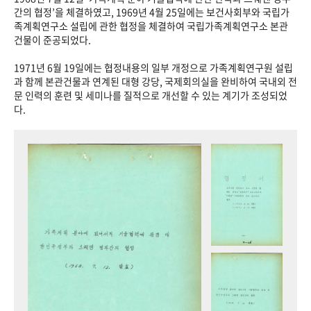
+1
성과 50선
숫자로 보는 50년
50
주년 광장
간의 협정’을 체결하였고, 1969년 4월 25일에는 보건사회부와 국립가
족계획연구소 설립에 관한 협정을 체결하여 국립가족계획연구소 본관
세계와 함께 한 KIHASA
건물이 준공되었다.
1971년 6월 19일에는 협정내용의 일부 개정으로 가족계획연구원 설립
VR 역사관
과 함께 본관건물과 연계된 대형 강당, 국제회의실을 완비하여 국내외 전
문 인력의 훈련 및 세미나를 질적으로 개선할 수 있는 계기가 조성되었
다.