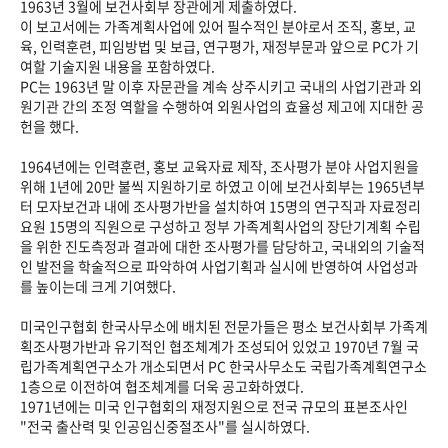
1963년 3월에 보건사회부 장관에게 제출하였다.
이 보고서에는 가족계획사업에 있어 필수적인 분야로서 조직, 홍보, 교
육, 인력훈련, 피임방법 및 보급, 연구평가, 재정부문과 앞으로 PC가 기
여할 기술지원 내용을 포함하였다.
PC는 1963년 말 이후 자문관을 계속 상주시키고 국내의 사업기관과 외
원기관 간의 조정 역할을 수행하여 외원사업의 효율성 제고에 지대한 공
헌을 했다.
1964년에는 인력훈련, 홍보 교육자료 제작, 조사평가 분야 사업지원을
위해 1년에 20만 불씩 지원하기로 하였고 이에 보건사회부는 1965년부
터 모자보건과 내에 조사평가반을 설치하여 15명의 연구직과 자료정리
요원 15명의 직원으로 구성하고 정부 가족계획사업의 장단기계획 수립
을 위한 진도측정과 결과에 대한 조사평가를 담당하고, 국내외의 기술적
인 발전을 학술적으로 파악하여 사업기획과 실시에 반영하여 사업성과
를 높이는데 크게 기여했다.
미국인구협회 한국사무소에 배치된 전문가들은 평소 보건사회부 가족계
획조사평가반과 유기적인 협조체계가 조성되어 있었고 1970년 7월 국
립가족계획연구소가 개소되면서 PC 한국사무소도 국립가족계획연구소
1층으로 이전하여 협조체계를 더욱 공고화하였다.
1971년에는 미국 인구협회의 재정지원으로 전국 규모의 표본조사인
"전국 출산력 및 인공임신중절조사"를 실시하였다.