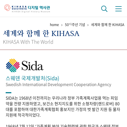
+1
home
50
주년 기념
세계와 함께 한 KIHASA
기관 역사
세계와 함께 한 KIHASA
걸어온 길
기관 변천사
역대 기관장
연구원 사람들
KIHASA With The World
연구 역사
정책과 연구
키워드로 보는 연구 역사
연구자들
간행물 변천사
스웨덴 국제개발처(Sida)
Swedish International Development Cooperation Agency
기록물 아카이브
SIDA는 1968년 이전까지는 우리나라 정부 가족계획사업용 먹는 피임
사진 아카이브
문서 기록물
행정박물
영상 기록물
약을 전량 지원하였고, 보건소 현지지도를 위한 소형차량(랜드로버) 80
대를 포함하여 대한가족계획협회 홍보지인 가정의 벗 발간 지원 등 물자
지원에 적극적이었다.
+1
50
주년 기념
1968년 7월 12일 ‘가족계획 분야 기술협력에 관한 한국과 스웨덴 정부