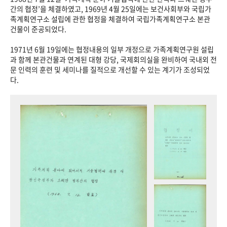
+1
성과 50선
숫자로 보는 50년
50
주년 광장
간의 협정’을 체결하였고, 1969년 4월 25일에는 보건사회부와 국립가
족계획연구소 설립에 관한 협정을 체결하여 국립가족계획연구소 본관
세계와 함께 한 KIHASA
건물이 준공되었다.
1971년 6월 19일에는 협정내용의 일부 개정으로 가족계획연구원 설립
VR 역사관
과 함께 본관건물과 연계된 대형 강당, 국제회의실을 완비하여 국내외 전
문 인력의 훈련 및 세미나를 질적으로 개선할 수 있는 계기가 조성되었
다.