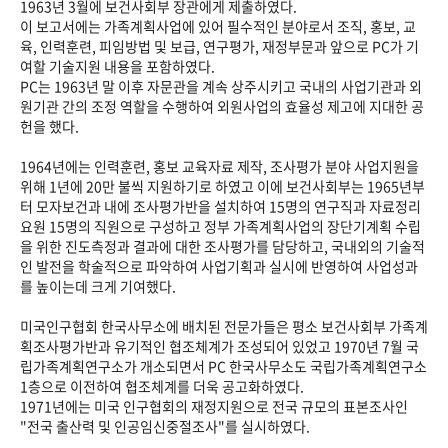
1963년 3월에 보건사회부 장관에게 제출하였다.
이 보고서에는 가족계획사업에 있어 필수적인 분야로서 조직, 홍보, 교
육, 인력훈련, 피임방법 및 보급, 연구평가, 재정부문과 앞으로 PC가 기
여할 기술지원 내용을 포함하였다.
PC는 1963년 말 이후 자문관을 계속 상주시키고 국내의 사업기관과 외
원기관 간의 조정 역할을 수행하여 외원사업의 효율성 제고에 지대한 공
헌을 했다.
1964년에는 인력훈련, 홍보 교육자료 제작, 조사평가 분야 사업지원을
위해 1년에 20만 불씩 지원하기로 하였고 이에 보건사회부는 1965년부
터 모자보건과 내에 조사평가반을 설치하여 15명의 연구직과 자료정리
요원 15명의 직원으로 구성하고 정부 가족계획사업의 장단기계획 수립
을 위한 진도측정과 결과에 대한 조사평가를 담당하고, 국내외의 기술적
인 발전을 학술적으로 파악하여 사업기획과 실시에 반영하여 사업성과
를 높이는데 크게 기여했다.
미국인구협회 한국사무소에 배치된 전문가들은 평소 보건사회부 가족계
획조사평가반과 유기적인 협조체계가 조성되어 있었고 1970년 7월 국
립가족계획연구소가 개소되면서 PC 한국사무소도 국립가족계획연구소
1층으로 이전하여 협조체계를 더욱 공고화하였다.
1971년에는 미국 인구협회의 재정지원으로 전국 규모의 표본조사인
"전국 출산력 및 인공임신중절조사"를 실시하였다.