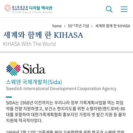
+1
home
50
주년 기념
세계와 함께 한 KIHASA
기관 역사
세계와 함께 한 KIHASA
걸어온 길
기관 변천사
역대 기관장
연구원 사람들
KIHASA With The World
연구 역사
정책과 연구
키워드로 보는 연구 역사
연구자들
간행물 변천사
스웨덴 국제개발처(Sida)
Swedish International Development Cooperation Agency
기록물 아카이브
SIDA는 1968년 이전까지는 우리나라 정부 가족계획사업용 먹는 피임
사진 아카이브
문서 기록물
행정박물
영상 기록물
약을 전량 지원하였고, 보건소 현지지도를 위한 소형차량(랜드로버) 80
대를 포함하여 대한가족계획협회 홍보지인 가정의 벗 발간 지원 등 물자
지원에 적극적이었다.
+1
50
주년 기념
1968년 7월 12일 ‘가족계획 분야 기술협력에 관한 한국과 스웨덴 정부