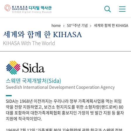
+1
home
50
주년 기념
세계와 함께 한 KIHASA
기관 역사
세계와 함께 한 KIHASA
걸어온 길
기관 변천사
역대 기관장
연구원 사람들
KIHASA With The World
연구 역사
정책과 연구
키워드로 보는 연구 역사
연구자들
간행물 변천사
스웨덴 국제개발처(Sida)
Swedish International Development Cooperation Agency
기록물 아카이브
SIDA는 1968년 이전까지는 우리나라 정부 가족계획사업용 먹는 피임
사진 아카이브
문서 기록물
행정박물
영상 기록물
약을 전량 지원하였고, 보건소 현지지도를 위한 소형차량(랜드로버) 80
대를 포함하여 대한가족계획협회 홍보지인 가정의 벗 발간 지원 등 물자
지원에 적극적이었다.
+1
50
주년 기념
1968년 7월 12일 ‘가족계획 분야 기술협력에 관한 한국과 스웨덴 정부