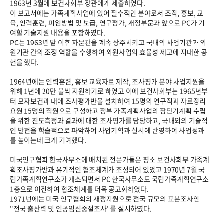
1963년 3월에 보건사회부 장관에게 제출하였다.
이 보고서에는 가족계획사업에 있어 필수적인 분야로서 조직, 홍보, 교
육, 인력훈련, 피임방법 및 보급, 연구평가, 재정부문과 앞으로 PC가 기
여할 기술지원 내용을 포함하였다.
PC는 1963년 말 이후 자문관을 계속 상주시키고 국내의 사업기관과 외
원기관 간의 조정 역할을 수행하여 외원사업의 효율성 제고에 지대한 공
헌을 했다.
1964년에는 인력훈련, 홍보 교육자료 제작, 조사평가 분야 사업지원을
위해 1년에 20만 불씩 지원하기로 하였고 이에 보건사회부는 1965년부
터 모자보건과 내에 조사평가반을 설치하여 15명의 연구직과 자료정리
요원 15명의 직원으로 구성하고 정부 가족계획사업의 장단기계획 수립
을 위한 진도측정과 결과에 대한 조사평가를 담당하고, 국내외의 기술적
인 발전을 학술적으로 파악하여 사업기획과 실시에 반영하여 사업성과
를 높이는데 크게 기여했다.
미국인구협회 한국사무소에 배치된 전문가들은 평소 보건사회부 가족계
획조사평가반과 유기적인 협조체계가 조성되어 있었고 1970년 7월 국
립가족계획연구소가 개소되면서 PC 한국사무소도 국립가족계획연구소
1층으로 이전하여 협조체계를 더욱 공고화하였다.
1971년에는 미국 인구협회의 재정지원으로 전국 규모의 표본조사인
"전국 출산력 및 인공임신중절조사"를 실시하였다.