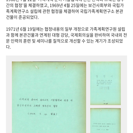
+1
성과 50선
숫자로 보는 50년
50
주년 광장
간의 협정’을 체결하였고, 1969년 4월 25일에는 보건사회부와 국립가
족계획연구소 설립에 관한 협정을 체결하여 국립가족계획연구소 본관
세계와 함께 한 KIHASA
건물이 준공되었다.
1971년 6월 19일에는 협정내용의 일부 개정으로 가족계획연구원 설립
VR 역사관
과 함께 본관건물과 연계된 대형 강당, 국제회의실을 완비하여 국내외 전
문 인력의 훈련 및 세미나를 질적으로 개선할 수 있는 계기가 조성되었
다.