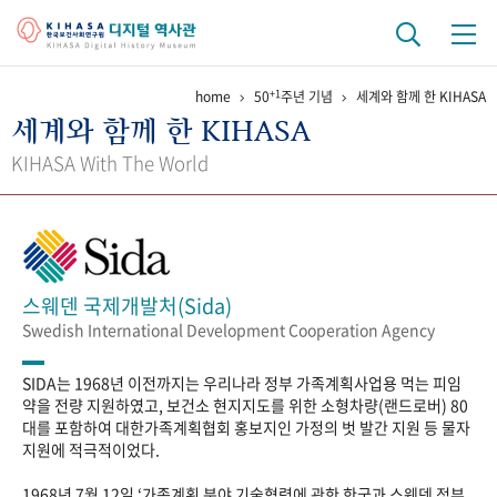
+1
home
50
주년 기념
세계와 함께 한 KIHASA
기관 역사
세계와 함께 한 KIHASA
걸어온 길
기관 변천사
역대 기관장
연구원 사람들
KIHASA With The World
연구 역사
정책과 연구
키워드로 보는 연구 역사
연구자들
간행물 변천사
스웨덴 국제개발처(Sida)
Swedish International Development Cooperation Agency
기록물 아카이브
SIDA는 1968년 이전까지는 우리나라 정부 가족계획사업용 먹는 피임
사진 아카이브
문서 기록물
행정박물
영상 기록물
약을 전량 지원하였고, 보건소 현지지도를 위한 소형차량(랜드로버) 80
대를 포함하여 대한가족계획협회 홍보지인 가정의 벗 발간 지원 등 물자
지원에 적극적이었다.
+1
50
주년 기념
1968년 7월 12일 ‘가족계획 분야 기술협력에 관한 한국과 스웨덴 정부