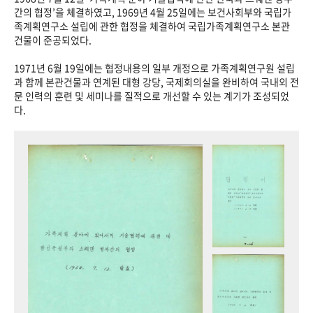
+1
성과 50선
숫자로 보는 50년
50
주년 광장
간의 협정’을 체결하였고, 1969년 4월 25일에는 보건사회부와 국립가
족계획연구소 설립에 관한 협정을 체결하여 국립가족계획연구소 본관
세계와 함께 한 KIHASA
건물이 준공되었다.
1971년 6월 19일에는 협정내용의 일부 개정으로 가족계획연구원 설립
VR 역사관
과 함께 본관건물과 연계된 대형 강당, 국제회의실을 완비하여 국내외 전
문 인력의 훈련 및 세미나를 질적으로 개선할 수 있는 계기가 조성되었
다.