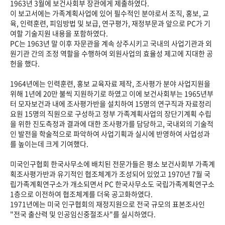
1963년 3월에 보건사회부 장관에게 제출하였다.
이 보고서에는 가족계획사업에 있어 필수적인 분야로서 조직, 홍보, 교
육, 인력훈련, 피임방법 및 보급, 연구평가, 재정부문과 앞으로 PC가 기
여할 기술지원 내용을 포함하였다.
PC는 1963년 말 이후 자문관을 계속 상주시키고 국내의 사업기관과 외
원기관 간의 조정 역할을 수행하여 외원사업의 효율성 제고에 지대한 공
헌을 했다.
1964년에는 인력훈련, 홍보 교육자료 제작, 조사평가 분야 사업지원을
위해 1년에 20만 불씩 지원하기로 하였고 이에 보건사회부는 1965년부
터 모자보건과 내에 조사평가반을 설치하여 15명의 연구직과 자료정리
요원 15명의 직원으로 구성하고 정부 가족계획사업의 장단기계획 수립
을 위한 진도측정과 결과에 대한 조사평가를 담당하고, 국내외의 기술적
인 발전을 학술적으로 파악하여 사업기획과 실시에 반영하여 사업성과
를 높이는데 크게 기여했다.
미국인구협회 한국사무소에 배치된 전문가들은 평소 보건사회부 가족계
획조사평가반과 유기적인 협조체계가 조성되어 있었고 1970년 7월 국
립가족계획연구소가 개소되면서 PC 한국사무소도 국립가족계획연구소
1층으로 이전하여 협조체계를 더욱 공고화하였다.
1971년에는 미국 인구협회의 재정지원으로 전국 규모의 표본조사인
"전국 출산력 및 인공임신중절조사"를 실시하였다.