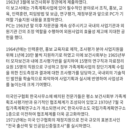
1963년 3월에 보건사회부 장관에게 제출하였다.
이 보고서에는 가족계획사업에 있어 필수적인 분야로서 조직, 홍보, 교
육, 인력훈련, 피임방법 및 보급, 연구평가, 재정부문과 앞으로 PC가 기
여할 기술지원 내용을 포함하였다.
PC는 1963년 말 이후 자문관을 계속 상주시키고 국내의 사업기관과 외
원기관 간의 조정 역할을 수행하여 외원사업의 효율성 제고에 지대한 공
헌을 했다.
1964년에는 인력훈련, 홍보 교육자료 제작, 조사평가 분야 사업지원을
위해 1년에 20만 불씩 지원하기로 하였고 이에 보건사회부는 1965년부
터 모자보건과 내에 조사평가반을 설치하여 15명의 연구직과 자료정리
요원 15명의 직원으로 구성하고 정부 가족계획사업의 장단기계획 수립
을 위한 진도측정과 결과에 대한 조사평가를 담당하고, 국내외의 기술적
인 발전을 학술적으로 파악하여 사업기획과 실시에 반영하여 사업성과
를 높이는데 크게 기여했다.
미국인구협회 한국사무소에 배치된 전문가들은 평소 보건사회부 가족계
획조사평가반과 유기적인 협조체계가 조성되어 있었고 1970년 7월 국
립가족계획연구소가 개소되면서 PC 한국사무소도 국립가족계획연구소
1층으로 이전하여 협조체계를 더욱 공고화하였다.
1971년에는 미국 인구협회의 재정지원으로 전국 규모의 표본조사인
"전국 출산력 및 인공임신중절조사"를 실시하였다.