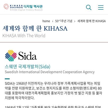
+1
home
50
주년 기념
세계와 함께 한 KIHASA
기관 역사
세계와 함께 한 KIHASA
걸어온 길
기관 변천사
역대 기관장
연구원 사람들
KIHASA With The World
연구 역사
정책과 연구
키워드로 보는 연구 역사
연구자들
간행물 변천사
스웨덴 국제개발처(Sida)
Swedish International Development Cooperation Agency
기록물 아카이브
SIDA는 1968년 이전까지는 우리나라 정부 가족계획사업용 먹는 피임
사진 아카이브
문서 기록물
행정박물
영상 기록물
약을 전량 지원하였고, 보건소 현지지도를 위한 소형차량(랜드로버) 80
대를 포함하여 대한가족계획협회 홍보지인 가정의 벗 발간 지원 등 물자
지원에 적극적이었다.
+1
50
주년 기념
1968년 7월 12일 ‘가족계획 분야 기술협력에 관한 한국과 스웨덴 정부