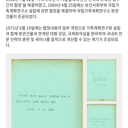
+1
성과 50선
숫자로 보는 50년
50
주년 광장
간의 협정’을 체결하였고, 1969년 4월 25일에는 보건사회부와 국립가
족계획연구소 설립에 관한 협정을 체결하여 국립가족계획연구소 본관
세계와 함께 한 KIHASA
건물이 준공되었다.
1971년 6월 19일에는 협정내용의 일부 개정으로 가족계획연구원 설립
VR 역사관
과 함께 본관건물과 연계된 대형 강당, 국제회의실을 완비하여 국내외 전
문 인력의 훈련 및 세미나를 질적으로 개선할 수 있는 계기가 조성되었
다.