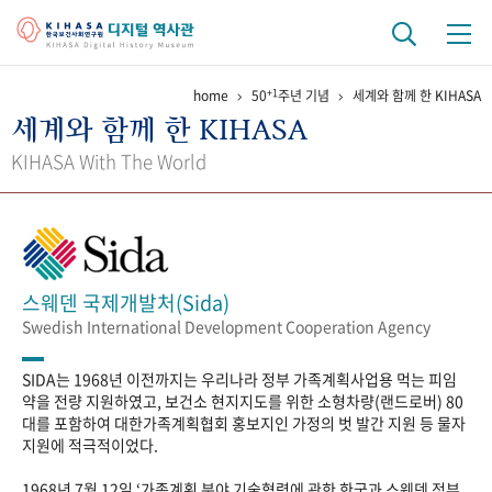
+1
home
50
주년 기념
세계와 함께 한 KIHASA
기관 역사
세계와 함께 한 KIHASA
걸어온 길
기관 변천사
역대 기관장
연구원 사람들
KIHASA With The World
연구 역사
정책과 연구
키워드로 보는 연구 역사
연구자들
간행물 변천사
스웨덴 국제개발처(Sida)
Swedish International Development Cooperation Agency
기록물 아카이브
SIDA는 1968년 이전까지는 우리나라 정부 가족계획사업용 먹는 피임
사진 아카이브
문서 기록물
행정박물
영상 기록물
약을 전량 지원하였고, 보건소 현지지도를 위한 소형차량(랜드로버) 80
대를 포함하여 대한가족계획협회 홍보지인 가정의 벗 발간 지원 등 물자
지원에 적극적이었다.
+1
50
주년 기념
1968년 7월 12일 ‘가족계획 분야 기술협력에 관한 한국과 스웨덴 정부