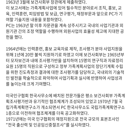
1963년 3월에 보건사회부 장관에게 제출하였다.
이 보고서에는 가족계획사업에 있어 필수적인 분야로서 조직, 홍보, 교
육, 인력훈련, 피임방법 및 보급, 연구평가, 재정부문과 앞으로 PC가 기
여할 기술지원 내용을 포함하였다.
PC는 1963년 말 이후 자문관을 계속 상주시키고 국내의 사업기관과 외
원기관 간의 조정 역할을 수행하여 외원사업의 효율성 제고에 지대한 공
헌을 했다.
1964년에는 인력훈련, 홍보 교육자료 제작, 조사평가 분야 사업지원을
위해 1년에 20만 불씩 지원하기로 하였고 이에 보건사회부는 1965년부
터 모자보건과 내에 조사평가반을 설치하여 15명의 연구직과 자료정리
요원 15명의 직원으로 구성하고 정부 가족계획사업의 장단기계획 수립
을 위한 진도측정과 결과에 대한 조사평가를 담당하고, 국내외의 기술적
인 발전을 학술적으로 파악하여 사업기획과 실시에 반영하여 사업성과
를 높이는데 크게 기여했다.
미국인구협회 한국사무소에 배치된 전문가들은 평소 보건사회부 가족계
획조사평가반과 유기적인 협조체계가 조성되어 있었고 1970년 7월 국
립가족계획연구소가 개소되면서 PC 한국사무소도 국립가족계획연구소
1층으로 이전하여 협조체계를 더욱 공고화하였다.
1971년에는 미국 인구협회의 재정지원으로 전국 규모의 표본조사인
"전국 출산력 및 인공임신중절조사"를 실시하였다.