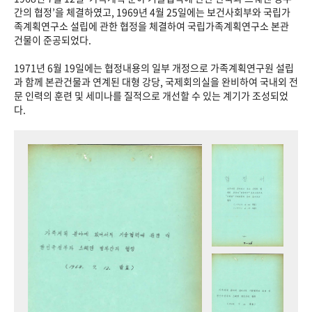
+1
성과 50선
숫자로 보는 50년
50
주년 광장
간의 협정’을 체결하였고, 1969년 4월 25일에는 보건사회부와 국립가
족계획연구소 설립에 관한 협정을 체결하여 국립가족계획연구소 본관
세계와 함께 한 KIHASA
건물이 준공되었다.
1971년 6월 19일에는 협정내용의 일부 개정으로 가족계획연구원 설립
VR 역사관
과 함께 본관건물과 연계된 대형 강당, 국제회의실을 완비하여 국내외 전
문 인력의 훈련 및 세미나를 질적으로 개선할 수 있는 계기가 조성되었
다.