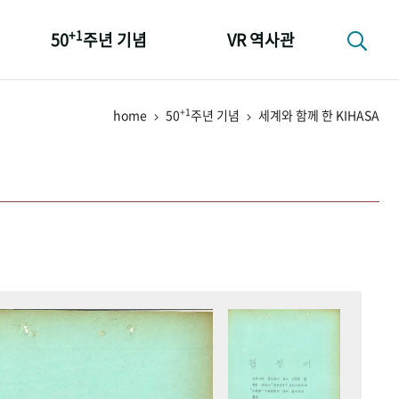
+1
50
주년 기념
VR 역사관
성과 50선
+1
home
50
주년 기념
세계와 함께 한 KIHASA
숫자로 보는 50년
+1
50
주년 광장
세계와 함께 한 KIHASA