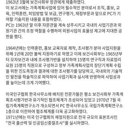
1963년 3월에 보건사회부 장관에게 제출하였다.
이 보고서에는 가족계획사업에 있어 필수적인 분야로서 조직, 홍보, 교
육, 인력훈련, 피임방법 및 보급, 연구평가, 재정부문과 앞으로 PC가 기
여할 기술지원 내용을 포함하였다.
PC는 1963년 말 이후 자문관을 계속 상주시키고 국내의 사업기관과 외
원기관 간의 조정 역할을 수행하여 외원사업의 효율성 제고에 지대한 공
헌을 했다.
1964년에는 인력훈련, 홍보 교육자료 제작, 조사평가 분야 사업지원을
위해 1년에 20만 불씩 지원하기로 하였고 이에 보건사회부는 1965년부
터 모자보건과 내에 조사평가반을 설치하여 15명의 연구직과 자료정리
요원 15명의 직원으로 구성하고 정부 가족계획사업의 장단기계획 수립
을 위한 진도측정과 결과에 대한 조사평가를 담당하고, 국내외의 기술적
인 발전을 학술적으로 파악하여 사업기획과 실시에 반영하여 사업성과
를 높이는데 크게 기여했다.
미국인구협회 한국사무소에 배치된 전문가들은 평소 보건사회부 가족계
획조사평가반과 유기적인 협조체계가 조성되어 있었고 1970년 7월 국
립가족계획연구소가 개소되면서 PC 한국사무소도 국립가족계획연구소
1층으로 이전하여 협조체계를 더욱 공고화하였다.
1971년에는 미국 인구협회의 재정지원으로 전국 규모의 표본조사인
"전국 출산력 및 인공임신중절조사"를 실시하였다.