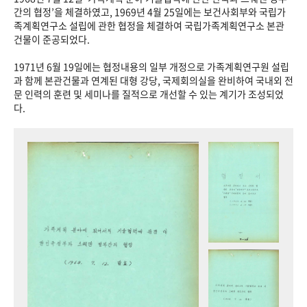
+1
성과 50선
숫자로 보는 50년
50
주년 광장
간의 협정’을 체결하였고, 1969년 4월 25일에는 보건사회부와 국립가
족계획연구소 설립에 관한 협정을 체결하여 국립가족계획연구소 본관
세계와 함께 한 KIHASA
건물이 준공되었다.
1971년 6월 19일에는 협정내용의 일부 개정으로 가족계획연구원 설립
VR 역사관
과 함께 본관건물과 연계된 대형 강당, 국제회의실을 완비하여 국내외 전
문 인력의 훈련 및 세미나를 질적으로 개선할 수 있는 계기가 조성되었
다.