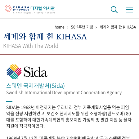
+1
home
50
주년 기념
세계와 함께 한 KIHASA
기관 역사
세계와 함께 한 KIHASA
걸어온 길
기관 변천사
역대 기관장
연구원 사람들
KIHASA With The World
연구 역사
정책과 연구
키워드로 보는 연구 역사
연구자들
간행물 변천사
스웨덴 국제개발처(Sida)
Swedish International Development Cooperation Agency
기록물 아카이브
SIDA는 1968년 이전까지는 우리나라 정부 가족계획사업용 먹는 피임
사진 아카이브
문서 기록물
행정박물
영상 기록물
약을 전량 지원하였고, 보건소 현지지도를 위한 소형차량(랜드로버) 80
대를 포함하여 대한가족계획협회 홍보지인 가정의 벗 발간 지원 등 물자
지원에 적극적이었다.
+1
50
주년 기념
1968년 7월 12일 ‘가족계획 분야 기술협력에 관한 한국과 스웨덴 정부