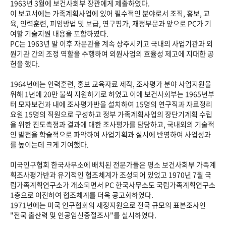
1963년 3월에 보건사회부 장관에게 제출하였다.
이 보고서에는 가족계획사업에 있어 필수적인 분야로서 조직, 홍보, 교
육, 인력훈련, 피임방법 및 보급, 연구평가, 재정부문과 앞으로 PC가 기
여할 기술지원 내용을 포함하였다.
PC는 1963년 말 이후 자문관을 계속 상주시키고 국내의 사업기관과 외
원기관 간의 조정 역할을 수행하여 외원사업의 효율성 제고에 지대한 공
헌을 했다.
1964년에는 인력훈련, 홍보 교육자료 제작, 조사평가 분야 사업지원을
위해 1년에 20만 불씩 지원하기로 하였고 이에 보건사회부는 1965년부
터 모자보건과 내에 조사평가반을 설치하여 15명의 연구직과 자료정리
요원 15명의 직원으로 구성하고 정부 가족계획사업의 장단기계획 수립
을 위한 진도측정과 결과에 대한 조사평가를 담당하고, 국내외의 기술적
인 발전을 학술적으로 파악하여 사업기획과 실시에 반영하여 사업성과
를 높이는데 크게 기여했다.
미국인구협회 한국사무소에 배치된 전문가들은 평소 보건사회부 가족계
획조사평가반과 유기적인 협조체계가 조성되어 있었고 1970년 7월 국
립가족계획연구소가 개소되면서 PC 한국사무소도 국립가족계획연구소
1층으로 이전하여 협조체계를 더욱 공고화하였다.
1971년에는 미국 인구협회의 재정지원으로 전국 규모의 표본조사인
"전국 출산력 및 인공임신중절조사"를 실시하였다.