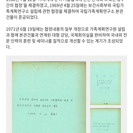
+1
성과 50선
숫자로 보는 50년
50
주년 광장
간의 협정’을 체결하였고, 1969년 4월 25일에는 보건사회부와 국립가
족계획연구소 설립에 관한 협정을 체결하여 국립가족계획연구소 본관
세계와 함께 한 KIHASA
건물이 준공되었다.
1971년 6월 19일에는 협정내용의 일부 개정으로 가족계획연구원 설립
VR 역사관
과 함께 본관건물과 연계된 대형 강당, 국제회의실을 완비하여 국내외 전
문 인력의 훈련 및 세미나를 질적으로 개선할 수 있는 계기가 조성되었
다.