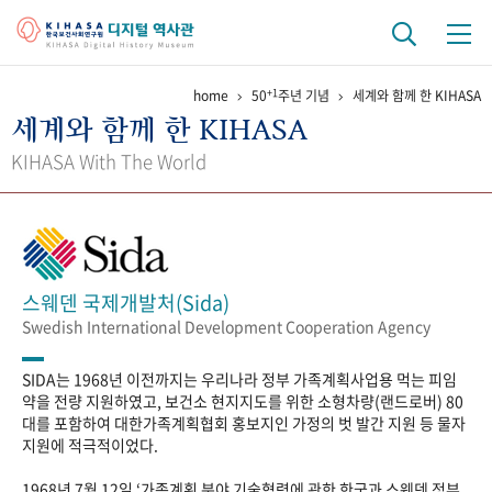
+1
home
50
주년 기념
세계와 함께 한 KIHASA
기관 역사
세계와 함께 한 KIHASA
걸어온 길
기관 변천사
역대 기관장
연구원 사람들
KIHASA With The World
연구 역사
정책과 연구
키워드로 보는 연구 역사
연구자들
간행물 변천사
스웨덴 국제개발처(Sida)
Swedish International Development Cooperation Agency
기록물 아카이브
SIDA는 1968년 이전까지는 우리나라 정부 가족계획사업용 먹는 피임
사진 아카이브
문서 기록물
행정박물
영상 기록물
약을 전량 지원하였고, 보건소 현지지도를 위한 소형차량(랜드로버) 80
대를 포함하여 대한가족계획협회 홍보지인 가정의 벗 발간 지원 등 물자
지원에 적극적이었다.
+1
50
주년 기념
1968년 7월 12일 ‘가족계획 분야 기술협력에 관한 한국과 스웨덴 정부