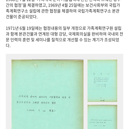
+1
성과 50선
숫자로 보는 50년
50
주년 광장
간의 협정’을 체결하였고, 1969년 4월 25일에는 보건사회부와 국립가
족계획연구소 설립에 관한 협정을 체결하여 국립가족계획연구소 본관
세계와 함께 한 KIHASA
건물이 준공되었다.
1971년 6월 19일에는 협정내용의 일부 개정으로 가족계획연구원 설립
VR 역사관
과 함께 본관건물과 연계된 대형 강당, 국제회의실을 완비하여 국내외 전
문 인력의 훈련 및 세미나를 질적으로 개선할 수 있는 계기가 조성되었
다.