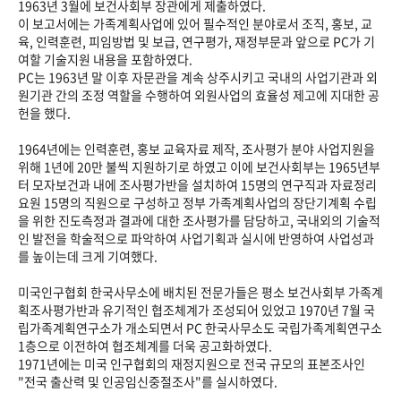
1963년 3월에 보건사회부 장관에게 제출하였다.
이 보고서에는 가족계획사업에 있어 필수적인 분야로서 조직, 홍보, 교
육, 인력훈련, 피임방법 및 보급, 연구평가, 재정부문과 앞으로 PC가 기
여할 기술지원 내용을 포함하였다.
PC는 1963년 말 이후 자문관을 계속 상주시키고 국내의 사업기관과 외
원기관 간의 조정 역할을 수행하여 외원사업의 효율성 제고에 지대한 공
헌을 했다.
1964년에는 인력훈련, 홍보 교육자료 제작, 조사평가 분야 사업지원을
위해 1년에 20만 불씩 지원하기로 하였고 이에 보건사회부는 1965년부
터 모자보건과 내에 조사평가반을 설치하여 15명의 연구직과 자료정리
요원 15명의 직원으로 구성하고 정부 가족계획사업의 장단기계획 수립
을 위한 진도측정과 결과에 대한 조사평가를 담당하고, 국내외의 기술적
인 발전을 학술적으로 파악하여 사업기획과 실시에 반영하여 사업성과
를 높이는데 크게 기여했다.
미국인구협회 한국사무소에 배치된 전문가들은 평소 보건사회부 가족계
획조사평가반과 유기적인 협조체계가 조성되어 있었고 1970년 7월 국
립가족계획연구소가 개소되면서 PC 한국사무소도 국립가족계획연구소
1층으로 이전하여 협조체계를 더욱 공고화하였다.
1971년에는 미국 인구협회의 재정지원으로 전국 규모의 표본조사인
"전국 출산력 및 인공임신중절조사"를 실시하였다.