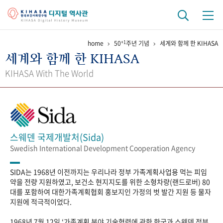
+1
home
50
주년 기념
세계와 함께 한 KIHASA
기관 역사
세계와 함께 한 KIHASA
걸어온 길
기관 변천사
역대 기관장
연구원 사람들
KIHASA With The World
연구 역사
정책과 연구
키워드로 보는 연구 역사
연구자들
간행물 변천사
스웨덴 국제개발처(Sida)
Swedish International Development Cooperation Agency
기록물 아카이브
SIDA는 1968년 이전까지는 우리나라 정부 가족계획사업용 먹는 피임
사진 아카이브
문서 기록물
행정박물
영상 기록물
약을 전량 지원하였고, 보건소 현지지도를 위한 소형차량(랜드로버) 80
대를 포함하여 대한가족계획협회 홍보지인 가정의 벗 발간 지원 등 물자
지원에 적극적이었다.
+1
50
주년 기념
1968년 7월 12일 ‘가족계획 분야 기술협력에 관한 한국과 스웨덴 정부