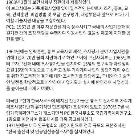
1963년 3월에 보건사회부 장관에게 제출하였다.
이 보고서에는 가족계획사업에 있어 필수적인 분야로서 조직, 홍보, 교
육, 인력훈련, 피임방법 및 보급, 연구평가, 재정부문과 앞으로 PC가 기
여할 기술지원 내용을 포함하였다.
PC는 1963년 말 이후 자문관을 계속 상주시키고 국내의 사업기관과 외
원기관 간의 조정 역할을 수행하여 외원사업의 효율성 제고에 지대한 공
헌을 했다.
1964년에는 인력훈련, 홍보 교육자료 제작, 조사평가 분야 사업지원을
위해 1년에 20만 불씩 지원하기로 하였고 이에 보건사회부는 1965년부
터 모자보건과 내에 조사평가반을 설치하여 15명의 연구직과 자료정리
요원 15명의 직원으로 구성하고 정부 가족계획사업의 장단기계획 수립
을 위한 진도측정과 결과에 대한 조사평가를 담당하고, 국내외의 기술적
인 발전을 학술적으로 파악하여 사업기획과 실시에 반영하여 사업성과
를 높이는데 크게 기여했다.
미국인구협회 한국사무소에 배치된 전문가들은 평소 보건사회부 가족계
획조사평가반과 유기적인 협조체계가 조성되어 있었고 1970년 7월 국
립가족계획연구소가 개소되면서 PC 한국사무소도 국립가족계획연구소
1층으로 이전하여 협조체계를 더욱 공고화하였다.
1971년에는 미국 인구협회의 재정지원으로 전국 규모의 표본조사인
"전국 출산력 및 인공임신중절조사"를 실시하였다.