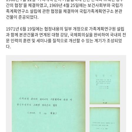
+1
성과 50선
숫자로 보는 50년
50
주년 광장
간의 협정’을 체결하였고, 1969년 4월 25일에는 보건사회부와 국립가
족계획연구소 설립에 관한 협정을 체결하여 국립가족계획연구소 본관
세계와 함께 한 KIHASA
건물이 준공되었다.
1971년 6월 19일에는 협정내용의 일부 개정으로 가족계획연구원 설립
VR 역사관
과 함께 본관건물과 연계된 대형 강당, 국제회의실을 완비하여 국내외 전
문 인력의 훈련 및 세미나를 질적으로 개선할 수 있는 계기가 조성되었
다.