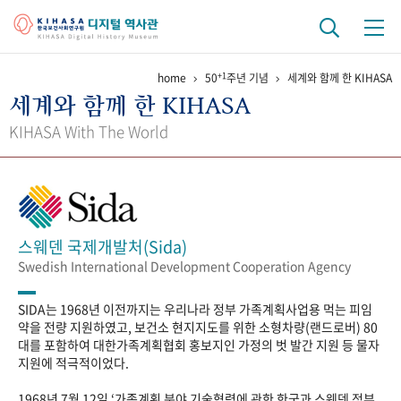
+1
home
50
주년 기념
세계와 함께 한 KIHASA
기관 역사
세계와 함께 한 KIHASA
걸어온 길
기관 변천사
역대 기관장
연구원 사람들
KIHASA With The World
연구 역사
정책과 연구
키워드로 보는 연구 역사
연구자들
간행물 변천사
스웨덴 국제개발처(Sida)
Swedish International Development Cooperation Agency
기록물 아카이브
SIDA는 1968년 이전까지는 우리나라 정부 가족계획사업용 먹는 피임
사진 아카이브
문서 기록물
행정박물
영상 기록물
약을 전량 지원하였고, 보건소 현지지도를 위한 소형차량(랜드로버) 80
대를 포함하여 대한가족계획협회 홍보지인 가정의 벗 발간 지원 등 물자
지원에 적극적이었다.
+1
50
주년 기념
1968년 7월 12일 ‘가족계획 분야 기술협력에 관한 한국과 스웨덴 정부