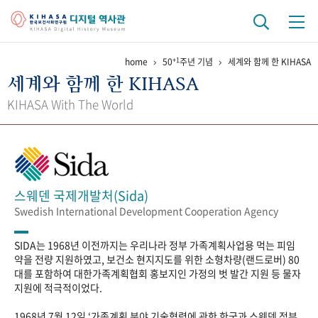
+1
home
50
주년 기념
세계와 함께 한 KIHASA
기관 역사
세계와 함께 한 KIHASA
걸어온 길
기관 변천사
역대 기관장
연구원 사람들
KIHASA With The World
연구 역사
정책과 연구
키워드로 보는 연구 역사
연구자들
간행물 변천사
스웨덴 국제개발처(Sida)
Swedish International Development Cooperation Agency
기록물 아카이브
SIDA는 1968년 이전까지는 우리나라 정부 가족계획사업용 먹는 피임
사진 아카이브
문서 기록물
행정박물
영상 기록물
약을 전량 지원하였고, 보건소 현지지도를 위한 소형차량(랜드로버) 80
대를 포함하여 대한가족계획협회 홍보지인 가정의 벗 발간 지원 등 물자
지원에 적극적이었다.
+1
50
주년 기념
1968년 7월 12일 ‘가족계획 분야 기술협력에 관한 한국과 스웨덴 정부