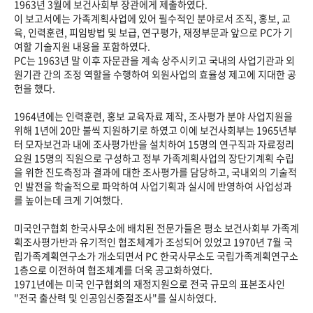
1963년 3월에 보건사회부 장관에게 제출하였다.
이 보고서에는 가족계획사업에 있어 필수적인 분야로서 조직, 홍보, 교
육, 인력훈련, 피임방법 및 보급, 연구평가, 재정부문과 앞으로 PC가 기
여할 기술지원 내용을 포함하였다.
PC는 1963년 말 이후 자문관을 계속 상주시키고 국내의 사업기관과 외
원기관 간의 조정 역할을 수행하여 외원사업의 효율성 제고에 지대한 공
헌을 했다.
1964년에는 인력훈련, 홍보 교육자료 제작, 조사평가 분야 사업지원을
위해 1년에 20만 불씩 지원하기로 하였고 이에 보건사회부는 1965년부
터 모자보건과 내에 조사평가반을 설치하여 15명의 연구직과 자료정리
요원 15명의 직원으로 구성하고 정부 가족계획사업의 장단기계획 수립
을 위한 진도측정과 결과에 대한 조사평가를 담당하고, 국내외의 기술적
인 발전을 학술적으로 파악하여 사업기획과 실시에 반영하여 사업성과
를 높이는데 크게 기여했다.
미국인구협회 한국사무소에 배치된 전문가들은 평소 보건사회부 가족계
획조사평가반과 유기적인 협조체계가 조성되어 있었고 1970년 7월 국
립가족계획연구소가 개소되면서 PC 한국사무소도 국립가족계획연구소
1층으로 이전하여 협조체계를 더욱 공고화하였다.
1971년에는 미국 인구협회의 재정지원으로 전국 규모의 표본조사인
"전국 출산력 및 인공임신중절조사"를 실시하였다.