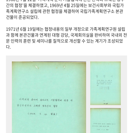
+1
성과 50선
숫자로 보는 50년
50
주년 광장
간의 협정’을 체결하였고, 1969년 4월 25일에는 보건사회부와 국립가
족계획연구소 설립에 관한 협정을 체결하여 국립가족계획연구소 본관
세계와 함께 한 KIHASA
건물이 준공되었다.
1971년 6월 19일에는 협정내용의 일부 개정으로 가족계획연구원 설립
VR 역사관
과 함께 본관건물과 연계된 대형 강당, 국제회의실을 완비하여 국내외 전
문 인력의 훈련 및 세미나를 질적으로 개선할 수 있는 계기가 조성되었
다.