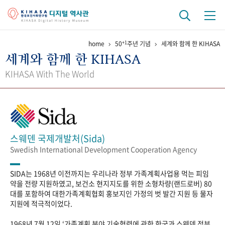
+1
home
50
주년 기념
세계와 함께 한 KIHASA
기관 역사
세계와 함께 한 KIHASA
걸어온 길
기관 변천사
역대 기관장
연구원 사람들
KIHASA With The World
연구 역사
정책과 연구
키워드로 보는 연구 역사
연구자들
간행물 변천사
스웨덴 국제개발처(Sida)
Swedish International Development Cooperation Agency
기록물 아카이브
SIDA는 1968년 이전까지는 우리나라 정부 가족계획사업용 먹는 피임
사진 아카이브
문서 기록물
행정박물
영상 기록물
약을 전량 지원하였고, 보건소 현지지도를 위한 소형차량(랜드로버) 80
대를 포함하여 대한가족계획협회 홍보지인 가정의 벗 발간 지원 등 물자
지원에 적극적이었다.
+1
50
주년 기념
1968년 7월 12일 ‘가족계획 분야 기술협력에 관한 한국과 스웨덴 정부