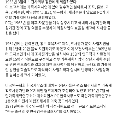
1963년 3월에 보건사회부 장관에게 제출하였다.
이 보고서에는 가족계획사업에 있어 필수적인 분야로서 조직, 홍보, 교
육, 인력훈련, 피임방법 및 보급, 연구평가, 재정부문과 앞으로 PC가 기
여할 기술지원 내용을 포함하였다.
PC는 1963년 말 이후 자문관을 계속 상주시키고 국내의 사업기관과 외
원기관 간의 조정 역할을 수행하여 외원사업의 효율성 제고에 지대한 공
헌을 했다.
1964년에는 인력훈련, 홍보 교육자료 제작, 조사평가 분야 사업지원을
위해 1년에 20만 불씩 지원하기로 하였고 이에 보건사회부는 1965년부
터 모자보건과 내에 조사평가반을 설치하여 15명의 연구직과 자료정리
요원 15명의 직원으로 구성하고 정부 가족계획사업의 장단기계획 수립
을 위한 진도측정과 결과에 대한 조사평가를 담당하고, 국내외의 기술적
인 발전을 학술적으로 파악하여 사업기획과 실시에 반영하여 사업성과
를 높이는데 크게 기여했다.
미국인구협회 한국사무소에 배치된 전문가들은 평소 보건사회부 가족계
획조사평가반과 유기적인 협조체계가 조성되어 있었고 1970년 7월 국
립가족계획연구소가 개소되면서 PC 한국사무소도 국립가족계획연구소
1층으로 이전하여 협조체계를 더욱 공고화하였다.
1971년에는 미국 인구협회의 재정지원으로 전국 규모의 표본조사인
"전국 출산력 및 인공임신중절조사"를 실시하였다.