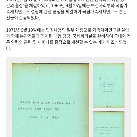
+1
성과 50선
숫자로 보는 50년
50
주년 광장
간의 협정’을 체결하였고, 1969년 4월 25일에는 보건사회부와 국립가
족계획연구소 설립에 관한 협정을 체결하여 국립가족계획연구소 본관
세계와 함께 한 KIHASA
건물이 준공되었다.
1971년 6월 19일에는 협정내용의 일부 개정으로 가족계획연구원 설립
VR 역사관
과 함께 본관건물과 연계된 대형 강당, 국제회의실을 완비하여 국내외 전
문 인력의 훈련 및 세미나를 질적으로 개선할 수 있는 계기가 조성되었
다.