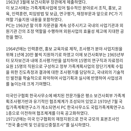
1963년 3월에 보건사회부 장관에게 제출하였다.
이 보고서에는 가족계획사업에 있어 필수적인 분야로서 조직, 홍보, 교
육, 인력훈련, 피임방법 및 보급, 연구평가, 재정부문과 앞으로 PC가 기
여할 기술지원 내용을 포함하였다.
PC는 1963년 말 이후 자문관을 계속 상주시키고 국내의 사업기관과 외
원기관 간의 조정 역할을 수행하여 외원사업의 효율성 제고에 지대한 공
헌을 했다.
1964년에는 인력훈련, 홍보 교육자료 제작, 조사평가 분야 사업지원을
위해 1년에 20만 불씩 지원하기로 하였고 이에 보건사회부는 1965년부
터 모자보건과 내에 조사평가반을 설치하여 15명의 연구직과 자료정리
요원 15명의 직원으로 구성하고 정부 가족계획사업의 장단기계획 수립
을 위한 진도측정과 결과에 대한 조사평가를 담당하고, 국내외의 기술적
인 발전을 학술적으로 파악하여 사업기획과 실시에 반영하여 사업성과
를 높이는데 크게 기여했다.
미국인구협회 한국사무소에 배치된 전문가들은 평소 보건사회부 가족계
획조사평가반과 유기적인 협조체계가 조성되어 있었고 1970년 7월 국
립가족계획연구소가 개소되면서 PC 한국사무소도 국립가족계획연구소
1층으로 이전하여 협조체계를 더욱 공고화하였다.
1971년에는 미국 인구협회의 재정지원으로 전국 규모의 표본조사인
"전국 출산력 및 인공임신중절조사"를 실시하였다.