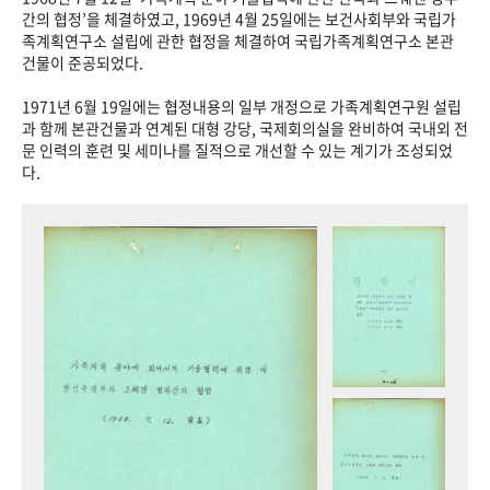
+1
성과 50선
숫자로 보는 50년
50
주년 광장
간의 협정’을 체결하였고, 1969년 4월 25일에는 보건사회부와 국립가
족계획연구소 설립에 관한 협정을 체결하여 국립가족계획연구소 본관
세계와 함께 한 KIHASA
건물이 준공되었다.
1971년 6월 19일에는 협정내용의 일부 개정으로 가족계획연구원 설립
VR 역사관
과 함께 본관건물과 연계된 대형 강당, 국제회의실을 완비하여 국내외 전
문 인력의 훈련 및 세미나를 질적으로 개선할 수 있는 계기가 조성되었
다.