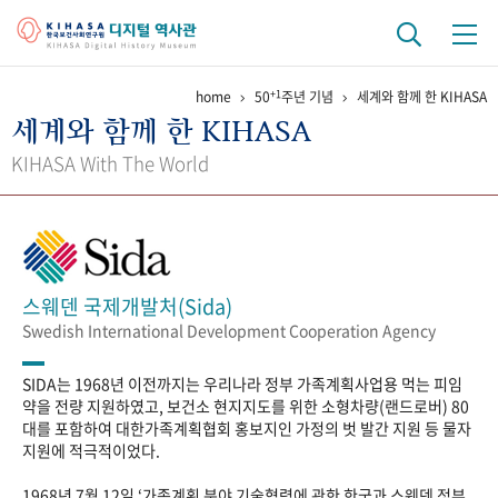
+1
home
50
주년 기념
세계와 함께 한 KIHASA
기관 역사
세계와 함께 한 KIHASA
걸어온 길
기관 변천사
역대 기관장
연구원 사람들
KIHASA With The World
연구 역사
정책과 연구
키워드로 보는 연구 역사
연구자들
간행물 변천사
스웨덴 국제개발처(Sida)
Swedish International Development Cooperation Agency
기록물 아카이브
SIDA는 1968년 이전까지는 우리나라 정부 가족계획사업용 먹는 피임
사진 아카이브
문서 기록물
행정박물
영상 기록물
약을 전량 지원하였고, 보건소 현지지도를 위한 소형차량(랜드로버) 80
대를 포함하여 대한가족계획협회 홍보지인 가정의 벗 발간 지원 등 물자
지원에 적극적이었다.
+1
50
주년 기념
1968년 7월 12일 ‘가족계획 분야 기술협력에 관한 한국과 스웨덴 정부