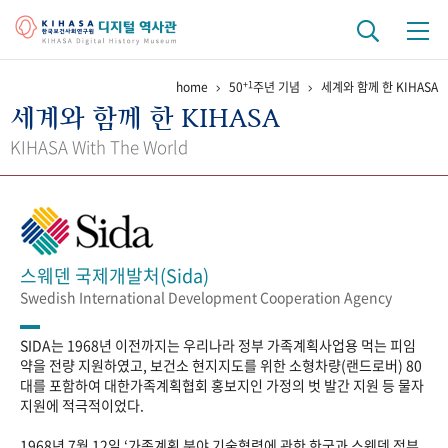
+1
home
50
주년 기념
세계와 함께 한 KIHASA
기관 역사
세계와 함께 한 KIHASA
걸어온 길
기관 변천사
역대 기관장
연구원 사람들
KIHASA With The World
연구 역사
정책과 연구
키워드로 보는 연구 역사
연구자들
간행물 변천사
스웨덴 국제개발처(Sida)
Swedish International Development Cooperation Agency
기록물 아카이브
SIDA는 1968년 이전까지는 우리나라 정부 가족계획사업용 먹는 피임
사진 아카이브
문서 기록물
행정박물
영상 기록물
약을 전량 지원하였고, 보건소 현지지도를 위한 소형차량(랜드로버) 80
대를 포함하여 대한가족계획협회 홍보지인 가정의 벗 발간 지원 등 물자
지원에 적극적이었다.
+1
50
주년 기념
1968년 7월 12일 ‘가족계획 분야 기술협력에 관한 한국과 스웨덴 정부