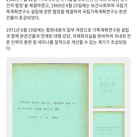
+1
성과 50선
숫자로 보는 50년
50
주년 광장
간의 협정’을 체결하였고, 1969년 4월 25일에는 보건사회부와 국립가
족계획연구소 설립에 관한 협정을 체결하여 국립가족계획연구소 본관
세계와 함께 한 KIHASA
건물이 준공되었다.
1971년 6월 19일에는 협정내용의 일부 개정으로 가족계획연구원 설립
VR 역사관
과 함께 본관건물과 연계된 대형 강당, 국제회의실을 완비하여 국내외 전
문 인력의 훈련 및 세미나를 질적으로 개선할 수 있는 계기가 조성되었
다.