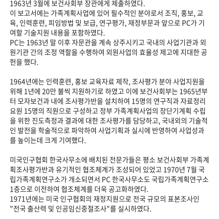
1963년 3월에 보건사회부 장관에게 제출하였다.
이 보고서에는 가족계획사업에 있어 필수적인 분야로서 조직, 홍보, 교
육, 인력훈련, 피임방법 및 보급, 연구평가, 재정부문과 앞으로 PC가 기
여할 기술지원 내용을 포함하였다.
PC는 1963년 말 이후 자문관을 계속 상주시키고 국내의 사업기관과 외
원기관 간의 조정 역할을 수행하여 외원사업의 효율성 제고에 지대한 공
헌을 했다.
1964년에는 인력훈련, 홍보 교육자료 제작, 조사평가 분야 사업지원을
위해 1년에 20만 불씩 지원하기로 하였고 이에 보건사회부는 1965년부
터 모자보건과 내에 조사평가반을 설치하여 15명의 연구직과 자료정리
요원 15명의 직원으로 구성하고 정부 가족계획사업의 장단기계획 수립
을 위한 진도측정과 결과에 대한 조사평가를 담당하고, 국내외의 기술적
인 발전을 학술적으로 파악하여 사업기획과 실시에 반영하여 사업성과
를 높이는데 크게 기여했다.
미국인구협회 한국사무소에 배치된 전문가들은 평소 보건사회부 가족계
획조사평가반과 유기적인 협조체계가 조성되어 있었고 1970년 7월 국
립가족계획연구소가 개소되면서 PC 한국사무소도 국립가족계획연구소
1층으로 이전하여 협조체계를 더욱 공고화하였다.
1971년에는 미국 인구협회의 재정지원으로 전국 규모의 표본조사인
"전국 출산력 및 인공임신중절조사"를 실시하였다.