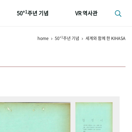
+1
50
주년 기념
VR 역사관
성과 50선
+1
home
50
주년 기념
세계와 함께 한 KIHASA
숫자로 보는 50년
+1
50
주년 광장
세계와 함께 한 KIHASA