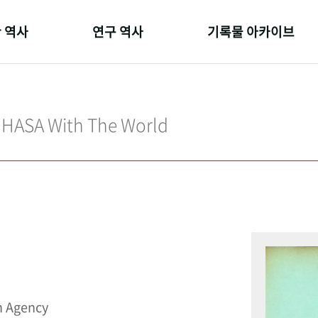
 역사
연구 역사
기록물 아카이브
온 길
정책과 연구
사진 아카이브
 변천사
키워드로 보는 연구 역사
문서 기록물
IHASA With The World
 기관장
연구자들
행정박물
 사람들
간행물 변천사
영상 기록물
n Agency