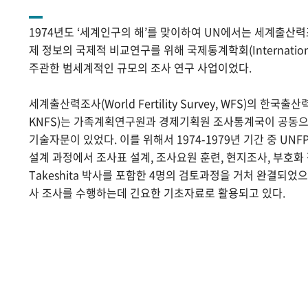
1974년도 ‘세계인구의 해’를 맞이하여 UN에서는 세계출산
제 정보의 국제적 비교연구를 위해 국제통계학회(International Sta
주관한 범세계적인 규모의 조사 연구 사업이었다.
세계출산력조사(World Fertility Survey, WFS)의 한국출산력조사(
KNFS)는 가족계획연구원과 경제기획원 조사통계국이 공동으로
기술자문이 있었다. 이를 위해서 1974-1979년 기간 중 UNF
설계 과정에서 조사표 설계, 조사요원 훈련, 현지조사, 부호화 작
Takeshita 박사를 포함한 4명의 검토과정을 거처 완결되었
사 조사를 수행하는데 긴요한 기초자료로 활용되고 있다.