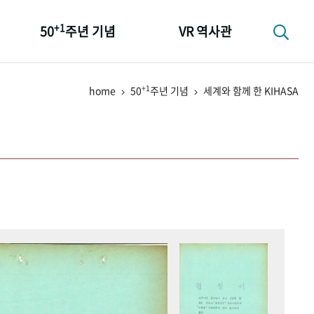
+1
50
주년 기념
VR 역사관
성과 50선
+1
home
50
주년 기념
세계와 함께 한 KIHASA
숫자로 보는 50년
+1
50
주년 광장
세계와 함께 한 KIHASA