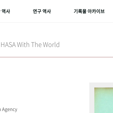
 역사
연구 역사
기록물 아카이브
온 길
정책과 연구
사진 아카이브
 변천사
키워드로 보는 연구 역사
문서 기록물
IHASA With The World
 기관장
연구자들
행정박물
 사람들
간행물 변천사
영상 기록물
n Agency