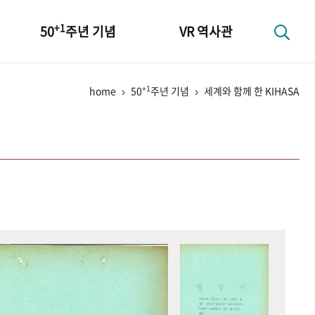
+1
50
주년 기념
VR 역사관
성과 50선
+1
home
50
주년 기념
세계와 함께 한 KIHASA
숫자로 보는 50년
+1
50
주년 광장
세계와 함께 한 KIHASA