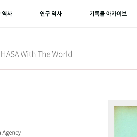
 역사
연구 역사
기록물 아카이브
온 길
정책과 연구
사진 아카이브
 변천사
키워드로 보는 연구 역사
문서 기록물
IHASA With The World
 기관장
연구자들
행정박물
 사람들
간행물 변천사
영상 기록물
n Agency