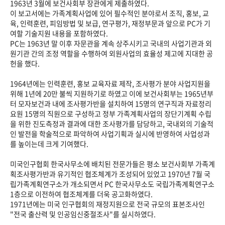
1963년 3월에 보건사회부 장관에게 제출하였다.
이 보고서에는 가족계획사업에 있어 필수적인 분야로서 조직, 홍보, 교
육, 인력훈련, 피임방법 및 보급, 연구평가, 재정부문과 앞으로 PC가 기
여할 기술지원 내용을 포함하였다.
PC는 1963년 말 이후 자문관을 계속 상주시키고 국내의 사업기관과 외
원기관 간의 조정 역할을 수행하여 외원사업의 효율성 제고에 지대한 공
헌을 했다.
1964년에는 인력훈련, 홍보 교육자료 제작, 조사평가 분야 사업지원을
위해 1년에 20만 불씩 지원하기로 하였고 이에 보건사회부는 1965년부
터 모자보건과 내에 조사평가반을 설치하여 15명의 연구직과 자료정리
요원 15명의 직원으로 구성하고 정부 가족계획사업의 장단기계획 수립
을 위한 진도측정과 결과에 대한 조사평가를 담당하고, 국내외의 기술적
인 발전을 학술적으로 파악하여 사업기획과 실시에 반영하여 사업성과
를 높이는데 크게 기여했다.
미국인구협회 한국사무소에 배치된 전문가들은 평소 보건사회부 가족계
획조사평가반과 유기적인 협조체계가 조성되어 있었고 1970년 7월 국
립가족계획연구소가 개소되면서 PC 한국사무소도 국립가족계획연구소
1층으로 이전하여 협조체계를 더욱 공고화하였다.
1971년에는 미국 인구협회의 재정지원으로 전국 규모의 표본조사인
"전국 출산력 및 인공임신중절조사"를 실시하였다.