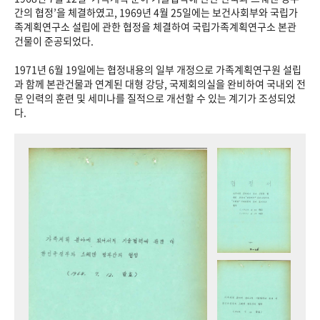
+1
성과 50선
숫자로 보는 50년
50
주년 광장
간의 협정’을 체결하였고, 1969년 4월 25일에는 보건사회부와 국립가
족계획연구소 설립에 관한 협정을 체결하여 국립가족계획연구소 본관
세계와 함께 한 KIHASA
건물이 준공되었다.
1971년 6월 19일에는 협정내용의 일부 개정으로 가족계획연구원 설립
VR 역사관
과 함께 본관건물과 연계된 대형 강당, 국제회의실을 완비하여 국내외 전
문 인력의 훈련 및 세미나를 질적으로 개선할 수 있는 계기가 조성되었
다.