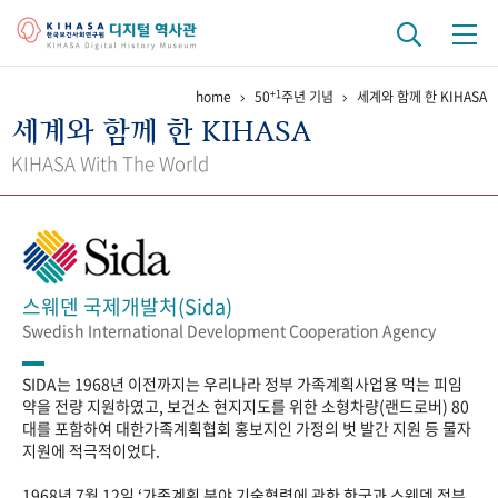
+1
home
50
주년 기념
세계와 함께 한 KIHASA
기관 역사
세계와 함께 한 KIHASA
걸어온 길
기관 변천사
역대 기관장
연구원 사람들
KIHASA With The World
연구 역사
정책과 연구
키워드로 보는 연구 역사
연구자들
간행물 변천사
스웨덴 국제개발처(Sida)
Swedish International Development Cooperation Agency
기록물 아카이브
SIDA는 1968년 이전까지는 우리나라 정부 가족계획사업용 먹는 피임
사진 아카이브
문서 기록물
행정박물
영상 기록물
약을 전량 지원하였고, 보건소 현지지도를 위한 소형차량(랜드로버) 80
대를 포함하여 대한가족계획협회 홍보지인 가정의 벗 발간 지원 등 물자
지원에 적극적이었다.
+1
50
주년 기념
1968년 7월 12일 ‘가족계획 분야 기술협력에 관한 한국과 스웨덴 정부