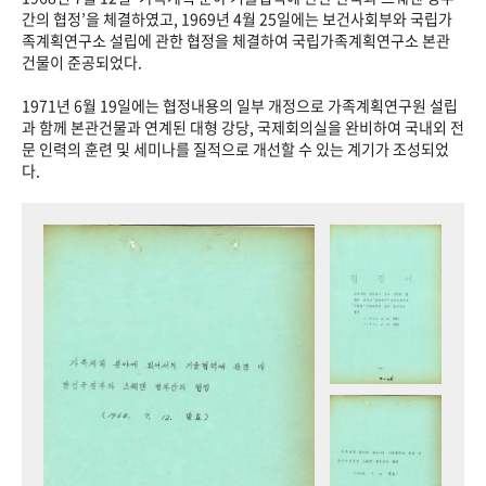
+1
성과 50선
숫자로 보는 50년
50
주년 광장
간의 협정’을 체결하였고, 1969년 4월 25일에는 보건사회부와 국립가
족계획연구소 설립에 관한 협정을 체결하여 국립가족계획연구소 본관
세계와 함께 한 KIHASA
건물이 준공되었다.
1971년 6월 19일에는 협정내용의 일부 개정으로 가족계획연구원 설립
VR 역사관
과 함께 본관건물과 연계된 대형 강당, 국제회의실을 완비하여 국내외 전
문 인력의 훈련 및 세미나를 질적으로 개선할 수 있는 계기가 조성되었
다.