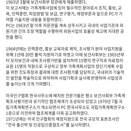
1963년 3월에 보건사회부 장관에게 제출하였다.
이 보고서에는 가족계획사업에 있어 필수적인 분야로서 조직, 홍보, 교
육, 인력훈련, 피임방법 및 보급, 연구평가, 재정부문과 앞으로 PC가 기
여할 기술지원 내용을 포함하였다.
PC는 1963년 말 이후 자문관을 계속 상주시키고 국내의 사업기관과 외
원기관 간의 조정 역할을 수행하여 외원사업의 효율성 제고에 지대한 공
헌을 했다.
1964년에는 인력훈련, 홍보 교육자료 제작, 조사평가 분야 사업지원을
위해 1년에 20만 불씩 지원하기로 하였고 이에 보건사회부는 1965년부
터 모자보건과 내에 조사평가반을 설치하여 15명의 연구직과 자료정리
요원 15명의 직원으로 구성하고 정부 가족계획사업의 장단기계획 수립
을 위한 진도측정과 결과에 대한 조사평가를 담당하고, 국내외의 기술적
인 발전을 학술적으로 파악하여 사업기획과 실시에 반영하여 사업성과
를 높이는데 크게 기여했다.
미국인구협회 한국사무소에 배치된 전문가들은 평소 보건사회부 가족계
획조사평가반과 유기적인 협조체계가 조성되어 있었고 1970년 7월 국
립가족계획연구소가 개소되면서 PC 한국사무소도 국립가족계획연구소
1층으로 이전하여 협조체계를 더욱 공고화하였다.
1971년에는 미국 인구협회의 재정지원으로 전국 규모의 표본조사인
"전국 출산력 및 인공임신중절조사"를 실시하였다.