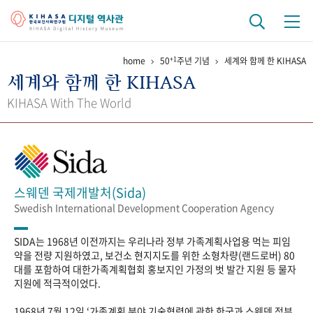
+1
home
50
주년 기념
세계와 함께 한 KIHASA
기관 역사
세계와 함께 한 KIHASA
걸어온 길
기관 변천사
역대 기관장
연구원 사람들
KIHASA With The World
연구 역사
정책과 연구
키워드로 보는 연구 역사
연구자들
간행물 변천사
스웨덴 국제개발처(Sida)
Swedish International Development Cooperation Agency
기록물 아카이브
SIDA는 1968년 이전까지는 우리나라 정부 가족계획사업용 먹는 피임
사진 아카이브
문서 기록물
행정박물
영상 기록물
약을 전량 지원하였고, 보건소 현지지도를 위한 소형차량(랜드로버) 80
대를 포함하여 대한가족계획협회 홍보지인 가정의 벗 발간 지원 등 물자
지원에 적극적이었다.
+1
50
주년 기념
1968년 7월 12일 ‘가족계획 분야 기술협력에 관한 한국과 스웨덴 정부