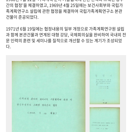
+1
성과 50선
숫자로 보는 50년
50
주년 광장
간의 협정’을 체결하였고, 1969년 4월 25일에는 보건사회부와 국립가
족계획연구소 설립에 관한 협정을 체결하여 국립가족계획연구소 본관
세계와 함께 한 KIHASA
건물이 준공되었다.
1971년 6월 19일에는 협정내용의 일부 개정으로 가족계획연구원 설립
VR 역사관
과 함께 본관건물과 연계된 대형 강당, 국제회의실을 완비하여 국내외 전
문 인력의 훈련 및 세미나를 질적으로 개선할 수 있는 계기가 조성되었
다.