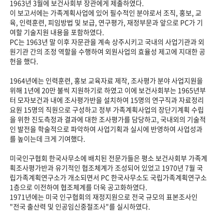
1963년 3월에 보건사회부 장관에게 제출하였다.
이 보고서에는 가족계획사업에 있어 필수적인 분야로서 조직, 홍보, 교
육, 인력훈련, 피임방법 및 보급, 연구평가, 재정부문과 앞으로 PC가 기
여할 기술지원 내용을 포함하였다.
PC는 1963년 말 이후 자문관을 계속 상주시키고 국내의 사업기관과 외
원기관 간의 조정 역할을 수행하여 외원사업의 효율성 제고에 지대한 공
헌을 했다.
1964년에는 인력훈련, 홍보 교육자료 제작, 조사평가 분야 사업지원을
위해 1년에 20만 불씩 지원하기로 하였고 이에 보건사회부는 1965년부
터 모자보건과 내에 조사평가반을 설치하여 15명의 연구직과 자료정리
요원 15명의 직원으로 구성하고 정부 가족계획사업의 장단기계획 수립
을 위한 진도측정과 결과에 대한 조사평가를 담당하고, 국내외의 기술적
인 발전을 학술적으로 파악하여 사업기획과 실시에 반영하여 사업성과
를 높이는데 크게 기여했다.
미국인구협회 한국사무소에 배치된 전문가들은 평소 보건사회부 가족계
획조사평가반과 유기적인 협조체계가 조성되어 있었고 1970년 7월 국
립가족계획연구소가 개소되면서 PC 한국사무소도 국립가족계획연구소
1층으로 이전하여 협조체계를 더욱 공고화하였다.
1971년에는 미국 인구협회의 재정지원으로 전국 규모의 표본조사인
"전국 출산력 및 인공임신중절조사"를 실시하였다.