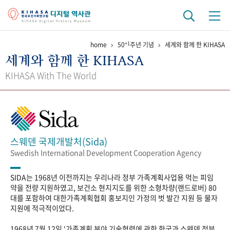
+1
home
50
주년 기념
세계와 함께 한 KIHASA
기관 역사
세계와 함께 한 KIHASA
걸어온 길
기관 변천사
역대 기관장
연구원 사람들
KIHASA With The World
연구 역사
정책과 연구
키워드로 보는 연구 역사
연구자들
간행물 변천사
스웨덴 국제개발처(Sida)
Swedish International Development Cooperation Agency
기록물 아카이브
SIDA는 1968년 이전까지는 우리나라 정부 가족계획사업용 먹는 피임
사진 아카이브
문서 기록물
행정박물
영상 기록물
약을 전량 지원하였고, 보건소 현지지도를 위한 소형차량(랜드로버) 80
대를 포함하여 대한가족계획협회 홍보지인 가정의 벗 발간 지원 등 물자
지원에 적극적이었다.
+1
50
주년 기념
1968년 7월 12일 ‘가족계획 분야 기술협력에 관한 한국과 스웨덴 정부