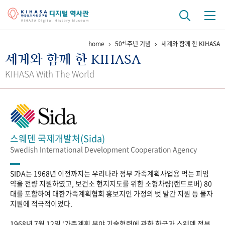
+1
home
50
주년 기념
세계와 함께 한 KIHASA
기관 역사
세계와 함께 한 KIHASA
걸어온 길
기관 변천사
역대 기관장
연구원 사람들
KIHASA With The World
연구 역사
정책과 연구
키워드로 보는 연구 역사
연구자들
간행물 변천사
스웨덴 국제개발처(Sida)
Swedish International Development Cooperation Agency
기록물 아카이브
SIDA는 1968년 이전까지는 우리나라 정부 가족계획사업용 먹는 피임
사진 아카이브
문서 기록물
행정박물
영상 기록물
약을 전량 지원하였고, 보건소 현지지도를 위한 소형차량(랜드로버) 80
대를 포함하여 대한가족계획협회 홍보지인 가정의 벗 발간 지원 등 물자
지원에 적극적이었다.
+1
50
주년 기념
1968년 7월 12일 ‘가족계획 분야 기술협력에 관한 한국과 스웨덴 정부