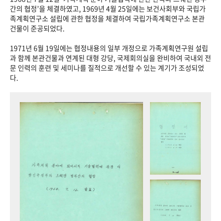
+1
성과 50선
숫자로 보는 50년
50
주년 광장
간의 협정’을 체결하였고, 1969년 4월 25일에는 보건사회부와 국립가
족계획연구소 설립에 관한 협정을 체결하여 국립가족계획연구소 본관
세계와 함께 한 KIHASA
건물이 준공되었다.
1971년 6월 19일에는 협정내용의 일부 개정으로 가족계획연구원 설립
VR 역사관
과 함께 본관건물과 연계된 대형 강당, 국제회의실을 완비하여 국내외 전
문 인력의 훈련 및 세미나를 질적으로 개선할 수 있는 계기가 조성되었
다.