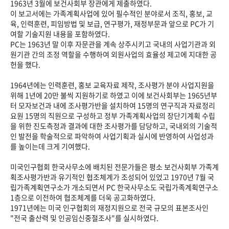
1963년 3월에 보건사회부 장관에게 제출하였다.
이 보고서에는 가족계획사업에 있어 필수적인 분야로서 조직, 홍보, 교
육, 인력훈련, 피임방법 및 보급, 연구평가, 재정부문과 앞으로 PC가 기
여할 기술지원 내용을 포함하였다.
PC는 1963년 말 이후 자문관을 계속 상주시키고 국내의 사업기관과 외
원기관 간의 조정 역할을 수행하여 외원사업의 효율성 제고에 지대한 공
헌을 했다.
1964년에는 인력훈련, 홍보 교육자료 제작, 조사평가 분야 사업지원을
위해 1년에 20만 불씩 지원하기로 하였고 이에 보건사회부는 1965년부
터 모자보건과 내에 조사평가반을 설치하여 15명의 연구직과 자료정리
요원 15명의 직원으로 구성하고 정부 가족계획사업의 장단기계획 수립
을 위한 진도측정과 결과에 대한 조사평가를 담당하고, 국내외의 기술적
인 발전을 학술적으로 파악하여 사업기획과 실시에 반영하여 사업성과
를 높이는데 크게 기여했다.
미국인구협회 한국사무소에 배치된 전문가들은 평소 보건사회부 가족계
획조사평가반과 유기적인 협조체계가 조성되어 있었고 1970년 7월 국
립가족계획연구소가 개소되면서 PC 한국사무소도 국립가족계획연구소
1층으로 이전하여 협조체계를 더욱 공고화하였다.
1971년에는 미국 인구협회의 재정지원으로 전국 규모의 표본조사인
"전국 출산력 및 인공임신중절조사"를 실시하였다.