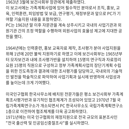
1963년 3월에 보건사회부 장관에게 제출하였다.
이 보고서에는 가족계획사업에 있어 필수적인 분야로서 조직, 홍보, 교
육, 인력훈련, 피임방법 및 보급, 연구평가, 재정부문과 앞으로 PC가 기
여할 기술지원 내용을 포함하였다.
PC는 1963년 말 이후 자문관을 계속 상주시키고 국내의 사업기관과 외
원기관 간의 조정 역할을 수행하여 외원사업의 효율성 제고에 지대한 공
헌을 했다.
1964년에는 인력훈련, 홍보 교육자료 제작, 조사평가 분야 사업지원을
위해 1년에 20만 불씩 지원하기로 하였고 이에 보건사회부는 1965년부
터 모자보건과 내에 조사평가반을 설치하여 15명의 연구직과 자료정리
요원 15명의 직원으로 구성하고 정부 가족계획사업의 장단기계획 수립
을 위한 진도측정과 결과에 대한 조사평가를 담당하고, 국내외의 기술적
인 발전을 학술적으로 파악하여 사업기획과 실시에 반영하여 사업성과
를 높이는데 크게 기여했다.
미국인구협회 한국사무소에 배치된 전문가들은 평소 보건사회부 가족계
획조사평가반과 유기적인 협조체계가 조성되어 있었고 1970년 7월 국
립가족계획연구소가 개소되면서 PC 한국사무소도 국립가족계획연구소
1층으로 이전하여 협조체계를 더욱 공고화하였다.
1971년에는 미국 인구협회의 재정지원으로 전국 규모의 표본조사인
"전국 출산력 및 인공임신중절조사"를 실시하였다.