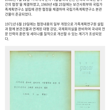
+1
성과 50선
숫자로 보는 50년
50
주년 광장
간의 협정’을 체결하였고, 1969년 4월 25일에는 보건사회부와 국립가
족계획연구소 설립에 관한 협정을 체결하여 국립가족계획연구소 본관
세계와 함께 한 KIHASA
건물이 준공되었다.
1971년 6월 19일에는 협정내용의 일부 개정으로 가족계획연구원 설립
VR 역사관
과 함께 본관건물과 연계된 대형 강당, 국제회의실을 완비하여 국내외 전
문 인력의 훈련 및 세미나를 질적으로 개선할 수 있는 계기가 조성되었
다.