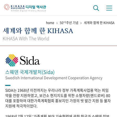
+1
home
50
주년 기념
세계와 함께 한 KIHASA
기관 역사
세계와 함께 한 KIHASA
걸어온 길
기관 변천사
역대 기관장
연구원 사람들
KIHASA With The World
연구 역사
정책과 연구
키워드로 보는 연구 역사
연구자들
간행물 변천사
스웨덴 국제개발처(Sida)
Swedish International Development Cooperation Agency
기록물 아카이브
SIDA는 1968년 이전까지는 우리나라 정부 가족계획사업용 먹는 피임
사진 아카이브
문서 기록물
행정박물
영상 기록물
약을 전량 지원하였고, 보건소 현지지도를 위한 소형차량(랜드로버) 80
대를 포함하여 대한가족계획협회 홍보지인 가정의 벗 발간 지원 등 물자
지원에 적극적이었다.
+1
50
주년 기념
1968년 7월 12일 ‘가족계획 분야 기술협력에 관한 한국과 스웨덴 정부