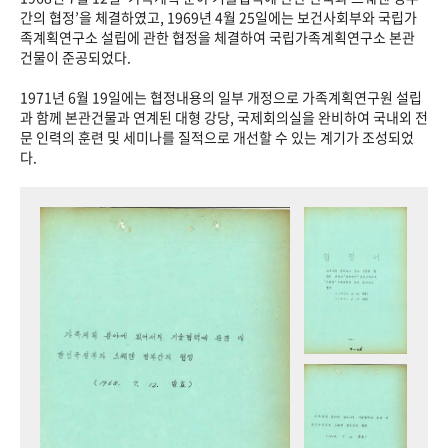
+1
성과 50선
숫자로 보는 50년
50
주년 광장
간의 협정’을 체결하였고, 1969년 4월 25일에는 보건사회부와 국립가
족계획연구소 설립에 관한 협정을 체결하여 국립가족계획연구소 본관
세계와 함께 한 KIHASA
건물이 준공되었다.
1971년 6월 19일에는 협정내용의 일부 개정으로 가족계획연구원 설립
VR 역사관
과 함께 본관건물과 연계된 대형 강당, 국제회의실을 완비하여 국내외 전
문 인력의 훈련 및 세미나를 질적으로 개선할 수 있는 계기가 조성되었
다.