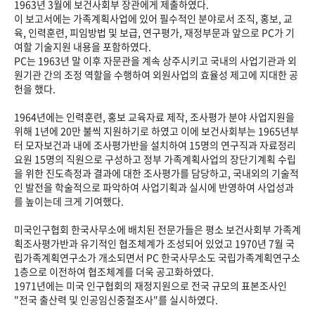
1963년 3월에 보건사회부 장관에게 제출하였다.
이 보고서에는 가족계획사업에 있어 필수적인 분야로서 조직, 홍보, 교
육, 인력훈련, 피임방법 및 보급, 연구평가, 재정부문과 앞으로 PC가 기
여할 기술지원 내용을 포함하였다.
PC는 1963년 말 이후 자문관을 계속 상주시키고 국내의 사업기관과 외
원기관 간의 조정 역할을 수행하여 외원사업의 효율성 제고에 지대한 공
헌을 했다.
1964년에는 인력훈련, 홍보 교육자료 제작, 조사평가 분야 사업지원을
위해 1년에 20만 불씩 지원하기로 하였고 이에 보건사회부는 1965년부
터 모자보건과 내에 조사평가반을 설치하여 15명의 연구직과 자료정리
요원 15명의 직원으로 구성하고 정부 가족계획사업의 장단기계획 수립
을 위한 진도측정과 결과에 대한 조사평가를 담당하고, 국내외의 기술적
인 발전을 학술적으로 파악하여 사업기획과 실시에 반영하여 사업성과
를 높이는데 크게 기여했다.
미국인구협회 한국사무소에 배치된 전문가들은 평소 보건사회부 가족계
획조사평가반과 유기적인 협조체계가 조성되어 있었고 1970년 7월 국
립가족계획연구소가 개소되면서 PC 한국사무소도 국립가족계획연구소
1층으로 이전하여 협조체계를 더욱 공고화하였다.
1971년에는 미국 인구협회의 재정지원으로 전국 규모의 표본조사인
"전국 출산력 및 인공임신중절조사"를 실시하였다.