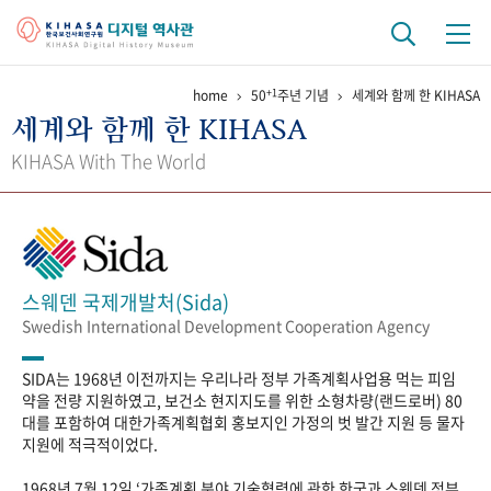
+1
home
50
주년 기념
세계와 함께 한 KIHASA
기관 역사
세계와 함께 한 KIHASA
걸어온 길
기관 변천사
역대 기관장
연구원 사람들
KIHASA With The World
연구 역사
정책과 연구
키워드로 보는 연구 역사
연구자들
간행물 변천사
스웨덴 국제개발처(Sida)
Swedish International Development Cooperation Agency
기록물 아카이브
SIDA는 1968년 이전까지는 우리나라 정부 가족계획사업용 먹는 피임
사진 아카이브
문서 기록물
행정박물
영상 기록물
약을 전량 지원하였고, 보건소 현지지도를 위한 소형차량(랜드로버) 80
대를 포함하여 대한가족계획협회 홍보지인 가정의 벗 발간 지원 등 물자
지원에 적극적이었다.
+1
50
주년 기념
1968년 7월 12일 ‘가족계획 분야 기술협력에 관한 한국과 스웨덴 정부