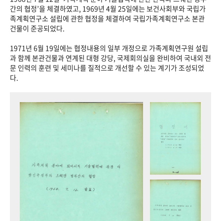
+1
성과 50선
숫자로 보는 50년
50
주년 광장
간의 협정’을 체결하였고, 1969년 4월 25일에는 보건사회부와 국립가
족계획연구소 설립에 관한 협정을 체결하여 국립가족계획연구소 본관
세계와 함께 한 KIHASA
건물이 준공되었다.
1971년 6월 19일에는 협정내용의 일부 개정으로 가족계획연구원 설립
VR 역사관
과 함께 본관건물과 연계된 대형 강당, 국제회의실을 완비하여 국내외 전
문 인력의 훈련 및 세미나를 질적으로 개선할 수 있는 계기가 조성되었
다.