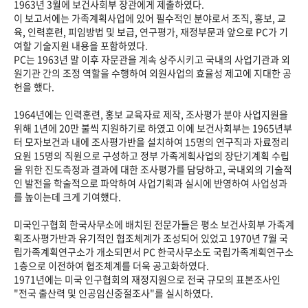
1963년 3월에 보건사회부 장관에게 제출하였다.
이 보고서에는 가족계획사업에 있어 필수적인 분야로서 조직, 홍보, 교
육, 인력훈련, 피임방법 및 보급, 연구평가, 재정부문과 앞으로 PC가 기
여할 기술지원 내용을 포함하였다.
PC는 1963년 말 이후 자문관을 계속 상주시키고 국내의 사업기관과 외
원기관 간의 조정 역할을 수행하여 외원사업의 효율성 제고에 지대한 공
헌을 했다.
1964년에는 인력훈련, 홍보 교육자료 제작, 조사평가 분야 사업지원을
위해 1년에 20만 불씩 지원하기로 하였고 이에 보건사회부는 1965년부
터 모자보건과 내에 조사평가반을 설치하여 15명의 연구직과 자료정리
요원 15명의 직원으로 구성하고 정부 가족계획사업의 장단기계획 수립
을 위한 진도측정과 결과에 대한 조사평가를 담당하고, 국내외의 기술적
인 발전을 학술적으로 파악하여 사업기획과 실시에 반영하여 사업성과
를 높이는데 크게 기여했다.
미국인구협회 한국사무소에 배치된 전문가들은 평소 보건사회부 가족계
획조사평가반과 유기적인 협조체계가 조성되어 있었고 1970년 7월 국
립가족계획연구소가 개소되면서 PC 한국사무소도 국립가족계획연구소
1층으로 이전하여 협조체계를 더욱 공고화하였다.
1971년에는 미국 인구협회의 재정지원으로 전국 규모의 표본조사인
"전국 출산력 및 인공임신중절조사"를 실시하였다.