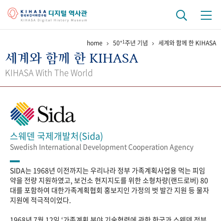
+1
home
50
주년 기념
세계와 함께 한 KIHASA
기관 역사
세계와 함께 한 KIHASA
걸어온 길
기관 변천사
역대 기관장
연구원 사람들
KIHASA With The World
연구 역사
정책과 연구
키워드로 보는 연구 역사
연구자들
간행물 변천사
스웨덴 국제개발처(Sida)
Swedish International Development Cooperation Agency
기록물 아카이브
SIDA는 1968년 이전까지는 우리나라 정부 가족계획사업용 먹는 피임
사진 아카이브
문서 기록물
행정박물
영상 기록물
약을 전량 지원하였고, 보건소 현지지도를 위한 소형차량(랜드로버) 80
대를 포함하여 대한가족계획협회 홍보지인 가정의 벗 발간 지원 등 물자
지원에 적극적이었다.
+1
50
주년 기념
1968년 7월 12일 ‘가족계획 분야 기술협력에 관한 한국과 스웨덴 정부