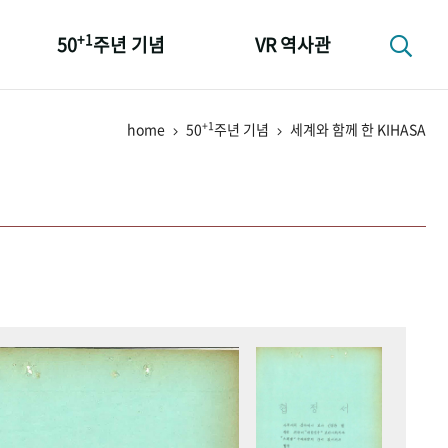
+1
50
주년 기념
VR 역사관
성과 50선
+1
home
50
주년 기념
세계와 함께 한 KIHASA
숫자로 보는 50년
+1
50
주년 광장
세계와 함께 한 KIHASA