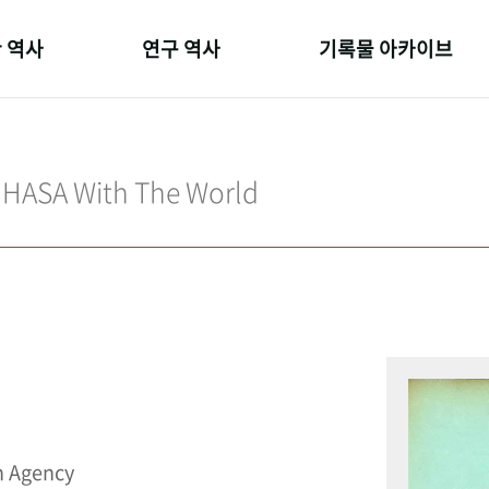
 역사
연구 역사
기록물 아카이브
온 길
정책과 연구
사진 아카이브
 변천사
키워드로 보는 연구 역사
문서 기록물
IHASA With The World
 기관장
연구자들
행정박물
 사람들
간행물 변천사
영상 기록물
n Agency