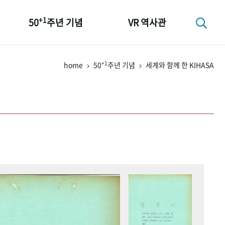
+1
50
주년 기념
VR 역사관
성과 50선
+1
home
50
주년 기념
세계와 함께 한 KIHASA
숫자로 보는 50년
+1
50
주년 광장
세계와 함께 한 KIHASA