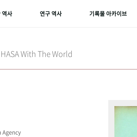
 역사
연구 역사
기록물 아카이브
온 길
정책과 연구
사진 아카이브
 변천사
키워드로 보는 연구 역사
문서 기록물
IHASA With The World
 기관장
연구자들
행정박물
 사람들
간행물 변천사
영상 기록물
n Agency