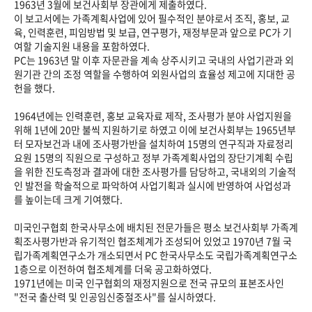
1963년 3월에 보건사회부 장관에게 제출하였다.
이 보고서에는 가족계획사업에 있어 필수적인 분야로서 조직, 홍보, 교
육, 인력훈련, 피임방법 및 보급, 연구평가, 재정부문과 앞으로 PC가 기
여할 기술지원 내용을 포함하였다.
PC는 1963년 말 이후 자문관을 계속 상주시키고 국내의 사업기관과 외
원기관 간의 조정 역할을 수행하여 외원사업의 효율성 제고에 지대한 공
헌을 했다.
1964년에는 인력훈련, 홍보 교육자료 제작, 조사평가 분야 사업지원을
위해 1년에 20만 불씩 지원하기로 하였고 이에 보건사회부는 1965년부
터 모자보건과 내에 조사평가반을 설치하여 15명의 연구직과 자료정리
요원 15명의 직원으로 구성하고 정부 가족계획사업의 장단기계획 수립
을 위한 진도측정과 결과에 대한 조사평가를 담당하고, 국내외의 기술적
인 발전을 학술적으로 파악하여 사업기획과 실시에 반영하여 사업성과
를 높이는데 크게 기여했다.
미국인구협회 한국사무소에 배치된 전문가들은 평소 보건사회부 가족계
획조사평가반과 유기적인 협조체계가 조성되어 있었고 1970년 7월 국
립가족계획연구소가 개소되면서 PC 한국사무소도 국립가족계획연구소
1층으로 이전하여 협조체계를 더욱 공고화하였다.
1971년에는 미국 인구협회의 재정지원으로 전국 규모의 표본조사인
"전국 출산력 및 인공임신중절조사"를 실시하였다.