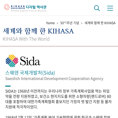
+1
home
50
주년 기념
세계와 함께 한 KIHASA
기관 역사
세계와 함께 한 KIHASA
걸어온 길
기관 변천사
역대 기관장
연구원 사람들
KIHASA With The World
연구 역사
정책과 연구
키워드로 보는 연구 역사
연구자들
간행물 변천사
스웨덴 국제개발처(Sida)
Swedish International Development Cooperation Agency
기록물 아카이브
SIDA는 1968년 이전까지는 우리나라 정부 가족계획사업용 먹는 피임
사진 아카이브
문서 기록물
행정박물
영상 기록물
약을 전량 지원하였고, 보건소 현지지도를 위한 소형차량(랜드로버) 80
대를 포함하여 대한가족계획협회 홍보지인 가정의 벗 발간 지원 등 물자
지원에 적극적이었다.
+1
50
주년 기념
1968년 7월 12일 ‘가족계획 분야 기술협력에 관한 한국과 스웨덴 정부