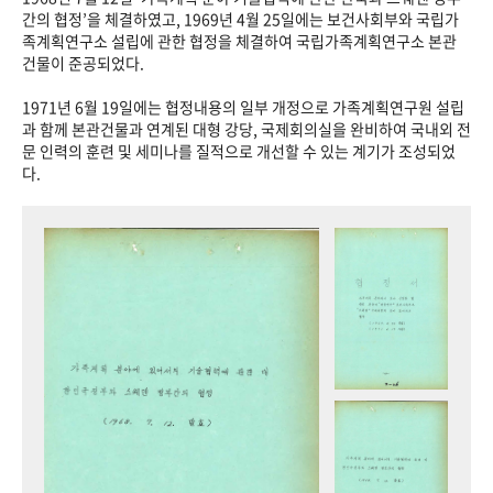
+1
성과 50선
숫자로 보는 50년
50
주년 광장
간의 협정’을 체결하였고, 1969년 4월 25일에는 보건사회부와 국립가
족계획연구소 설립에 관한 협정을 체결하여 국립가족계획연구소 본관
세계와 함께 한 KIHASA
건물이 준공되었다.
1971년 6월 19일에는 협정내용의 일부 개정으로 가족계획연구원 설립
VR 역사관
과 함께 본관건물과 연계된 대형 강당, 국제회의실을 완비하여 국내외 전
문 인력의 훈련 및 세미나를 질적으로 개선할 수 있는 계기가 조성되었
다.