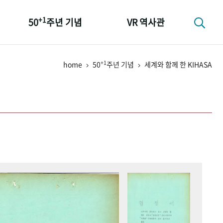
+1
50
주년 기념
VR 역사관
성과 50선
+1
home
50
주년 기념
세계와 함께 한 KIHASA
숫자로 보는 50년
+1
50
주년 광장
세계와 함께 한 KIHASA