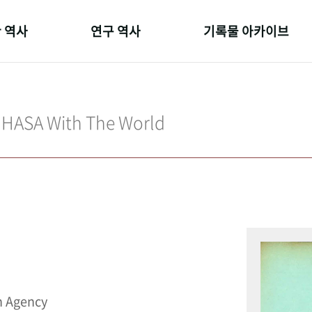
 역사
연구 역사
기록물 아카이브
온 길
정책과 연구
사진 아카이브
 변천사
키워드로 보는 연구 역사
문서 기록물
IHASA With The World
 기관장
연구자들
행정박물
 사람들
간행물 변천사
영상 기록물
n Agency