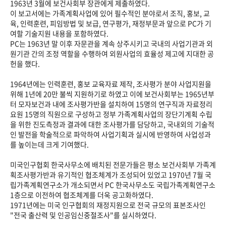
1963년 3월에 보건사회부 장관에게 제출하였다.
이 보고서에는 가족계획사업에 있어 필수적인 분야로서 조직, 홍보, 교
육, 인력훈련, 피임방법 및 보급, 연구평가, 재정부문과 앞으로 PC가 기
여할 기술지원 내용을 포함하였다.
PC는 1963년 말 이후 자문관을 계속 상주시키고 국내의 사업기관과 외
원기관 간의 조정 역할을 수행하여 외원사업의 효율성 제고에 지대한 공
헌을 했다.
1964년에는 인력훈련, 홍보 교육자료 제작, 조사평가 분야 사업지원을
위해 1년에 20만 불씩 지원하기로 하였고 이에 보건사회부는 1965년부
터 모자보건과 내에 조사평가반을 설치하여 15명의 연구직과 자료정리
요원 15명의 직원으로 구성하고 정부 가족계획사업의 장단기계획 수립
을 위한 진도측정과 결과에 대한 조사평가를 담당하고, 국내외의 기술적
인 발전을 학술적으로 파악하여 사업기획과 실시에 반영하여 사업성과
를 높이는데 크게 기여했다.
미국인구협회 한국사무소에 배치된 전문가들은 평소 보건사회부 가족계
획조사평가반과 유기적인 협조체계가 조성되어 있었고 1970년 7월 국
립가족계획연구소가 개소되면서 PC 한국사무소도 국립가족계획연구소
1층으로 이전하여 협조체계를 더욱 공고화하였다.
1971년에는 미국 인구협회의 재정지원으로 전국 규모의 표본조사인
"전국 출산력 및 인공임신중절조사"를 실시하였다.