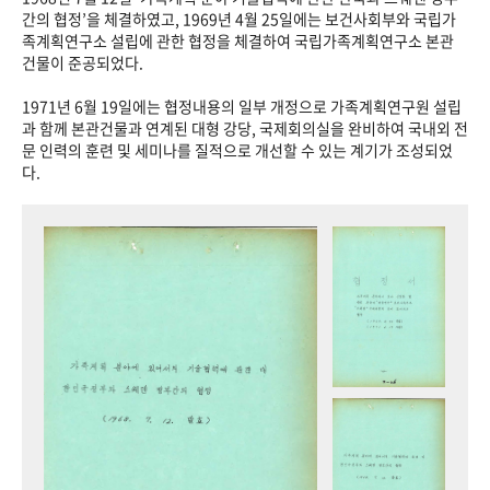
+1
성과 50선
숫자로 보는 50년
50
주년 광장
간의 협정’을 체결하였고, 1969년 4월 25일에는 보건사회부와 국립가
족계획연구소 설립에 관한 협정을 체결하여 국립가족계획연구소 본관
세계와 함께 한 KIHASA
건물이 준공되었다.
1971년 6월 19일에는 협정내용의 일부 개정으로 가족계획연구원 설립
VR 역사관
과 함께 본관건물과 연계된 대형 강당, 국제회의실을 완비하여 국내외 전
문 인력의 훈련 및 세미나를 질적으로 개선할 수 있는 계기가 조성되었
다.