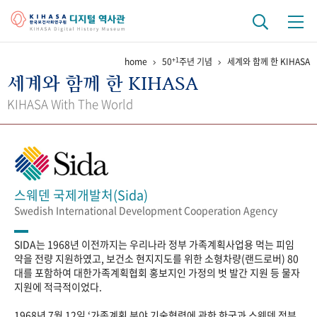
+1
home
50
주년 기념
세계와 함께 한 KIHASA
기관 역사
세계와 함께 한 KIHASA
걸어온 길
기관 변천사
역대 기관장
연구원 사람들
KIHASA With The World
연구 역사
정책과 연구
키워드로 보는 연구 역사
연구자들
간행물 변천사
스웨덴 국제개발처(Sida)
Swedish International Development Cooperation Agency
기록물 아카이브
SIDA는 1968년 이전까지는 우리나라 정부 가족계획사업용 먹는 피임
사진 아카이브
문서 기록물
행정박물
영상 기록물
약을 전량 지원하였고, 보건소 현지지도를 위한 소형차량(랜드로버) 80
대를 포함하여 대한가족계획협회 홍보지인 가정의 벗 발간 지원 등 물자
지원에 적극적이었다.
+1
50
주년 기념
1968년 7월 12일 ‘가족계획 분야 기술협력에 관한 한국과 스웨덴 정부